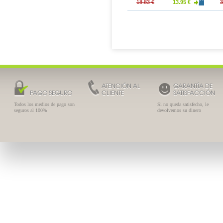
49.90 €
41.65 €
30.86 €
18.83 €
13.95 €
3
ATENCIÓN AL
GARANTÍA DE
PAGO SEGURO
CLIENTE
SATISFACCIÓN
Todos los medios de pago son
Si no queda satisfecho, le
seguros al 100%
devolvemos su dinero