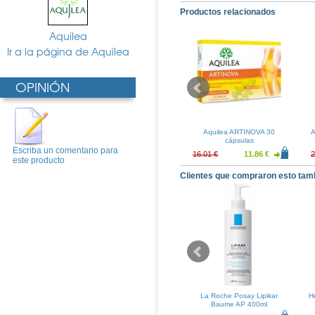
Productos relacionados
Aquilea
Ir a la página de Aquilea
OPINIÓN
 ARTINOVA
Aquilea CHITOSAN FORTE
Aquilea ARTINOVA 30
A
NO 375 g
90 Capsulas
cápsulas
Escriba un comentario para
16.40 €
15.53 €
11.51 €
16.01 €
11.86 €
2
este producto
Clientes que compraron esto tam
re Locion
Filorga Neocica 20ml
La Roche Posay Lipikar
H
eradora
Baume AP 400ml