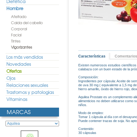
Dietética
Hombre
Afeitado
Caida del cabello
Corporal
Facial
Tintes
Vigorizantes
Los más vendidos
Características
Comentario
Novedades
Existen numerosos estudios científicos 
calabaza con un buen estado de la prós
Ofertas
Ojos
Composición:
Ingredientes por cápsula: Aceite de se
Relaciones sexuales
de uva 30 mg ( equivalente a 1,5 mg de re
hierro amarillo, óxido de hierro rojo, dio
Trastornos y patologias
Aquilea Prostate es un complemento al
Vitaminas
alimenticios no deben utilizarse como s
niños.
MARCAS
Modo de empleo:
Tomar 1 cápsula al día con el desayun
Puede contener trazas de soja. No apto
Contenido:
30 cápsulas