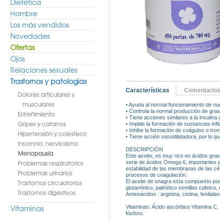
Dietética
Hombre
Los más vendidos
Novedades
Ofertas
Ojos
Relaciones sexuales
Trastornos y patologias
Características
Comentario
Dolores articulares y
musculares
• Ayuda al normal funcionamiento de nu
• Controla la normal producción de grasa
Estreñimiento
• Tiene acciones similares a la insulina 
Gripes y catarros
• Impide la formación de sustancias infl
• Inhibe la formación de coágulos o tro
Hipertensión y colesterol
• Tiene acción vasodilatadora, por lo qu
Insomnio, nerviosismo
DESCRIPCIÓN
Menopausia
Este aceite, es muy rico en ácidos gras
Problemas respiratorios
serie de ácidos Omega 6, importantes p
estabilidad de las membranas de las cél
Problemas urinarios
procesos de coagulación.
Trastornos circulatorios
El aceite de onagra esta compuesto por, Á
glutamínico, palmítico semillas cafeico,
Trastornos digestivos
Aminoácidos : arginina, cistina, fenilalanin
Vitaminas
Vitaminas: Ácido ascórbico Vitamina C, 
fósforo.