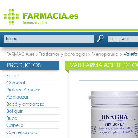
buscar
FARMACIA.es
>
Trastornos y patologias
>
Menopausia
>
Valefa
PRODUCTOS
VALEFARMA ACEITE DE O
Facial
Corporal
Protección solar
Adelgazar
Bebé y embarazo
Botiquín
Bucal
Cabello
Cosmética oral