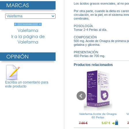
MARCAS
Los ácidos grasos esenciales, al no pod
Por otra parte, cuando la dieta es care
circulación, en la piel, en el sistema i
cerebrales.
POSOLOGÍA
Valefarma
Tomar 2-4 Perlas al día.
Ir a la página de
COMPOSICIÓN
Valefarma
500 mg. Aceite de Onagra de primera p
gelatina y glicerina.
PRESENTACIÓN
OPINIÓN
450 Perlas de 700 mg.
Productos relacionados
Escriba un comentario para
este producto
erlas Menta
Ricola Perlas Regaliz
Valefarma Aceite de Onagra
V
60 Perlas
1.72 €
2.32 €
1.72 €
7.66 €
5.67 €
7