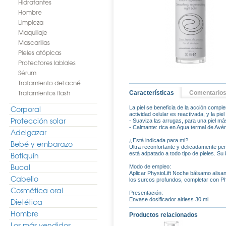
Hidratantes
Hombre
Limpieza
Maquillaje
Mascarillas
Pieles atópicas
Protectores labiales
Sérum
Tratamiento del acné
Tratamientos flash
Características
Comentario
Corporal
La piel se beneficia de la acción comple
actividad celular es reactivada, y la pi
Protección solar
- Suaviza las arrugas, para una piel má
- Calmante: rica en Agua termal de Avène
Adelgazar
¿Está indicada para mi?
Bebé y embarazo
Ultra reconfortante y delicadamente pe
Botiquín
está adpatado a todo tipo de pieles. Su
Bucal
Modo de empleo:
Aplicar PhysioLift Noche bálsamo alisa
Cabello
los surcos profundos, completar con Phy
Cosmética oral
Presentación:
Envase dosificador airless 30 ml
Dietética
Hombre
Productos relacionados
Los más vendidos