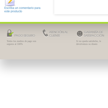
Escriba un comentario para
este producto
ATENCIÓN AL
GARANTÍA DE
PAGO SEGURO
CLIENTE
SATISFACCIÓN
Todos los medios de pago son
Si no queda satisfecho, le
seguros al 100%
devolvemos su dinero