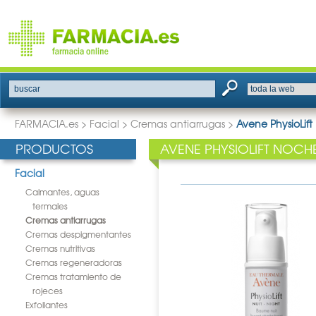
buscar
FARMACIA.es
>
Facial
>
Cremas antiarrugas
>
Avene PhysioLif
PRODUCTOS
AVENE PHYSIOLIFT NOCH
Facial
Calmantes, aguas
termales
Cremas antiarrugas
Cremas despigmentantes
Cremas nutritivas
Cremas regeneradoras
Cremas tratamiento de
rojeces
Exfoliantes