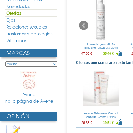
Novedades
Ofertas
Ojos
Relaciones sexuales
Trastornos y patologias
Vitaminas
preme Midnight
Sensilis Upgrade Crema Lipo
Avene PhysioLift Dia
A
 Noche 50ml
Lifting Noche 50ml
Emulsion alisadora 30ml
MARCAS
34.86 €
51.36 €
38.04 €
47.80 €
35.40 €
2
Clientes que compraron esto tam
Avene
Ir a la página de Avene
Avene Tolerance Control
A
OPINIÓN
Antigua Crema Pieles
Intolerantes 50ml
26.33 €
19.51 €
1