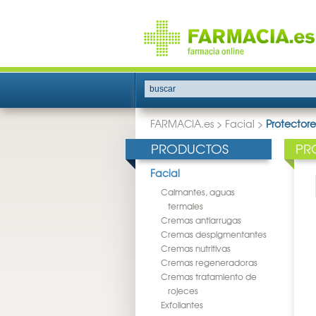
buscar
FARMACIA.es
>
Facial
>
Protectore
PRODUCTOS
PR
Facial
Calmantes, aguas
termales
Cremas antiarrugas
Cremas despigmentantes
Cremas nutritivas
Cremas regeneradoras
Cremas tratamiento de
rojeces
Exfoliantes