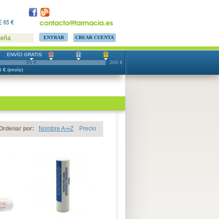
contacto@farmacia.es
 65 €
CREAR CUENTA
seña
ENVÍO GRATIS
65 €
200 €
 € (envío)
Ordenar por:
Nombre A⇒Z
Precio