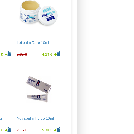
Letibalm Tarro 10ml
 €
5.65 €
4.19 €
or
Nutrabalm Fluido 10ml
 €
7.15 €
5.30 €