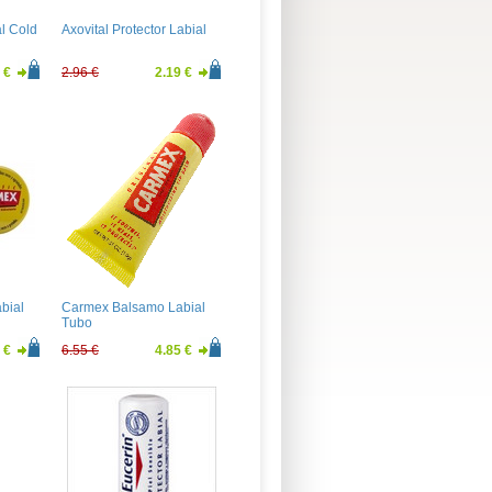
al Cold
Axovital Protector Labial
 €
2.96 €
2.19 €
bial
Carmex Balsamo Labial
Tubo
 €
6.55 €
4.85 €