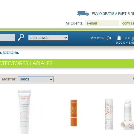
ENVÍO GRATIS A PARTIR DE
Mi Cuenta:
e-mail
contra
Ver cesta (0)
0 €
0.00 € + 3.95
s labiales
OTECTORES LABIALES
Mostrar: