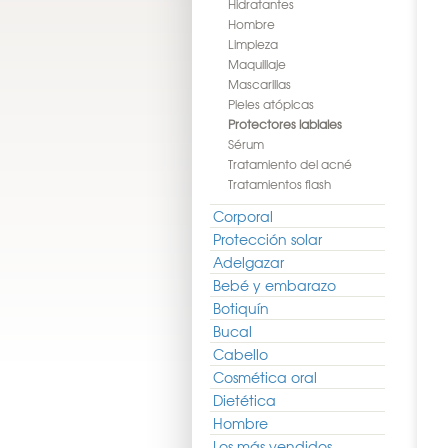
Hidratantes
Hombre
Limpieza
Maquillaje
Mascarillas
Pieles atópicas
Protectores labiales
Sérum
Tratamiento del acné
Tratamientos flash
Corporal
Protección solar
Adelgazar
Bebé y embarazo
Botiquín
Bucal
Cabello
Cosmética oral
Dietética
Hombre
Los más vendidos