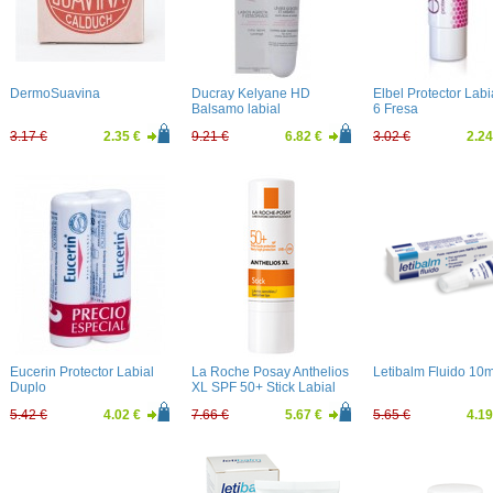
DermoSuavina
Ducray Kelyane HD
Elbel Protector Lab
Balsamo labial
6 Fresa
3.17 €
2.35 €
9.21 €
6.82 €
3.02 €
2.24
Eucerin Protector Labial
La Roche Posay Anthelios
Letibalm Fluido 10m
Duplo
XL SPF 50+ Stick Labial
5.42 €
4.02 €
7.66 €
5.67 €
5.65 €
4.19