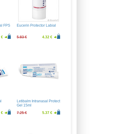
ial FPS
Eucerin Protector Labial
 €
5.83 €
4.32 €
l
Letibalm Intranasal Protect
Gel 15ml
 €
7.25 €
5.37 €