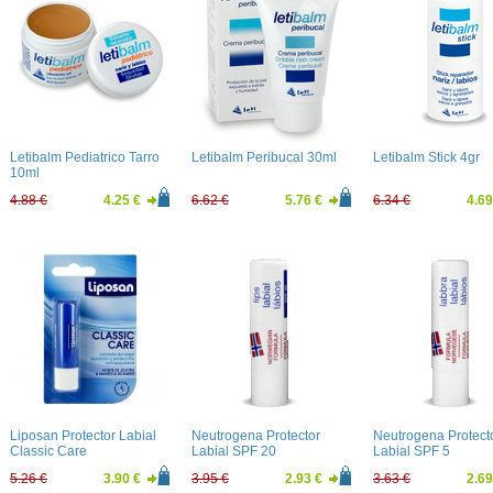
Letibalm Pediatrico Tarro
Letibalm Peribucal 30ml
Letibalm Stick 4gr
10ml
4.88 €
4.25 €
6.62 €
5.76 €
6.34 €
4.69
Liposan Protector Labial
Neutrogena Protector
Neutrogena Protect
Classic Care
Labial SPF 20
Labial SPF 5
5.26 €
3.90 €
3.95 €
2.93 €
3.63 €
2.69