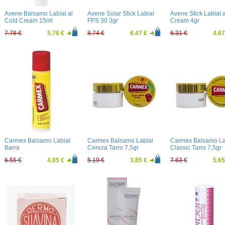
Avene Balsamo Labial al
Avene Solar Stick Labial
Avene Stick Labial 
Cold Cream 15ml
FPS 30 3gr
Cream 4gr
7.78 €
5.76 €
8.74 €
6.47 €
6.31 €
4.67
Carmex Balsamo Labial
Carmex Balsamo Labial
Carmex Balsamo La
Barra
Cereza Tarro 7,5gr
Classic Tarro 7,5gr
6.55 €
4.85 €
5.19 €
3.85 €
7.63 €
5.65