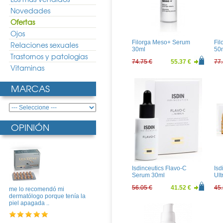
Novedades
Ofertas
Ojos
Filorga Meso+ Serum
Fil
Relaciones sexuales
30ml
50
Trastornos y patologias
74.75 €
55.37 €
77.
Vitaminas
MARCAS
OPINIÓN
Isdinceutics Flavo-C
Isd
Serum 30ml
Ult
56.05 €
41.52 €
45.
me lo recomendó mi
dermatólogo porque tenía la
piel apagada ..