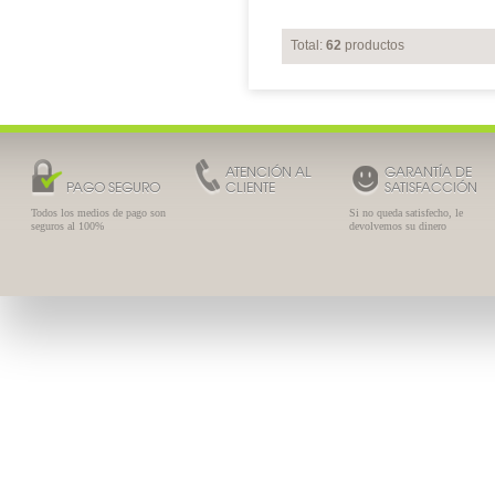
Total:
62
productos
ATENCIÓN AL
GARANTÍA DE
PAGO SEGURO
CLIENTE
SATISFACCIÓN
Todos los medios de pago son
Si no queda satisfecho, le
seguros al 100%
devolvemos su dinero