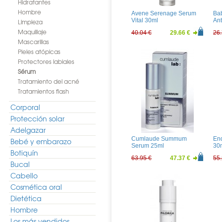
Hidratantes
Hombre
Avene Serenage Serum
Ba
Vital 30ml
An
Limpieza
Maquillaje
40.04 €
29.66 €
26.
Mascarillas
Pieles atópicas
Protectores labiales
Sérum
Tratamiento del acné
Tratamientos flash
Corporal
Protección solar
Adelgazar
Cumlaude Summum
En
Bebé y embarazo
Serum 25ml
30
Botiquín
63.95 €
47.37 €
55.
Bucal
Cabello
Cosmética oral
Dietética
Hombre
Los más vendidos