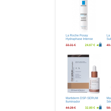
La Roche Posay
La
Hydraphase Intense
Su
Serum 30ml
33.31 €
24.67 €
49.
Martiderm DSP-SERUM
Ma
Iluminador
Sé
44.28 €
32.80 €
58.