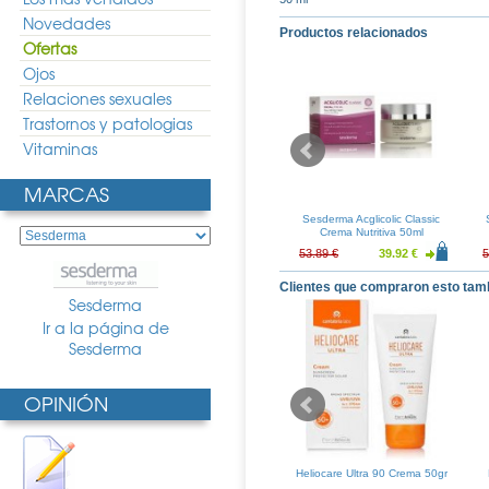
Novedades
Productos relacionados
Ofertas
Ojos
Relaciones sexuales
Trastornos y patologias
Vitaminas
MARCAS
radermol Crema
Sesderma Hidraderm Hyal
Sesderma Acglicolic Classic
ante 45gr
Crema Facial 50ml
Crema Nutritiva 50ml
5
17.53 €
36.36 €
26.93 €
53.89 €
39.92 €
5
Clientes que compraron esto tam
Sesderma
Ir a la página de
Sesderma
OPINIÓN
Pasta Dentifrica
Fluor Aid 0,05 Colutorio Diario
Heliocare Ultra 90 Crema 50gr
00ml
500ml