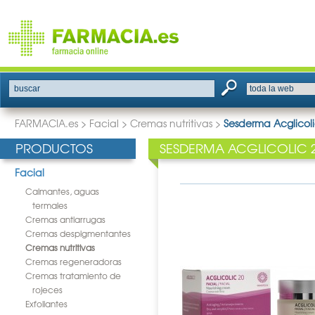
buscar
FARMACIA.es
>
Facial
>
Cremas nutritivas
>
Sesderma Acglicoli
PRODUCTOS
SESDERMA ACGLICOLIC 2
Facial
Calmantes, aguas
termales
Cremas antiarrugas
Cremas despigmentantes
Cremas nutritivas
Cremas regeneradoras
Cremas tratamiento de
rojeces
Exfoliantes