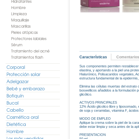
Hidratantes
Hombre
Limpieza
Maquillaje
Mascarillas
Pieles atópicas
Protectores labiales
Sérum
Tratamiento del acné
Tratamientos flash
Características
Comentario
Corporal
Sus componentes permiten restablecer el
elastina, y aportando a la piel una pro
Protección solar
Hialurónico, Polisacaridos vegetales, Ac
estructura fundamental de la epidermis
Adelgazar
Elimina las células muertas del estrato
Bebé y embarazo
boswellicos añadidos a la formulación p
Botiquín
glicólico.
Bucal
ACTIVOS PRINCIPALES
12% Ácido glicolico libre y liposomado,
Cabello
de soja y ceramidas, vitamina F, ácidos
Cosmética oral
MODO DE EMPLEO
Aplique la crema sobre la piel de la ca
Dietética
debe estar limpia y seca antes de la apl
Hombre
PRESENTACION
Los más vendidos
50 ml