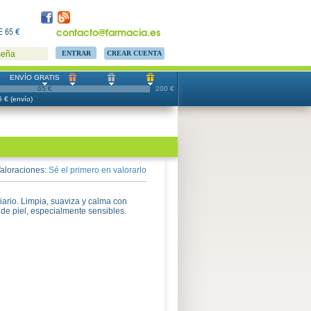
contacto@farmacia.es
 65 €
CREAR CUENTA
seña
ENVÍO GRATIS
65 €
200 €
 € (envío)
aloraciones:
Sé el primero en valorarlo
iario. Limpia, suaviza y calma con
 de piel, especialmente sensibles.