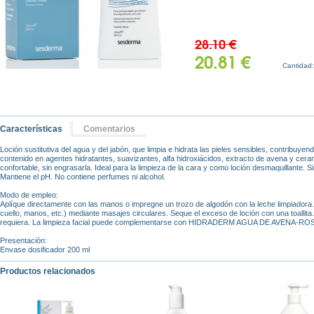
28.10 €
20.81 €
Cantidad
Características
Comentarios
Loción sustitutiva del agua y del jabón, que limpia e hidrata las pieles sensibles, contribuy
contenido en agentes hidratantes, suavizantes, alfa hidroxiácidos, extracto de avena y cerami
confortable, sin engrasarla. Ideal para la limpieza de la cara y como loción desmaquillante.
Mantiene el pH. No contiene perfumes ni alcohol.
Modo de empleo:
Aplíque directamente con las manos o impregne un trozo de algodón con la leche limpiadora. 
cuello, manos, etc.) mediante masajes circulares. Seque el exceso de loción con una toalli
requiera. La limpieza facial puede complementarse con HIDRADERM AGUA DE AVENA-ROSAS. 
Presentación:
Envase dosificador 200 ml
Productos relacionados