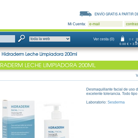
ENVÍO GRATIS A PARTIR DE
Mi Cuenta:
e-mail
contra
Ver cesta (0)
0 €
0.00 € + 3.95
>
Hidraderm Leche Limpiadora 200ml
DRADERM LECHE LIMPIADORA 200ML
V
Desmaquillante facial de uso d
excelente tolerancia. Todo tipo
Laboratorio:
Sesderma