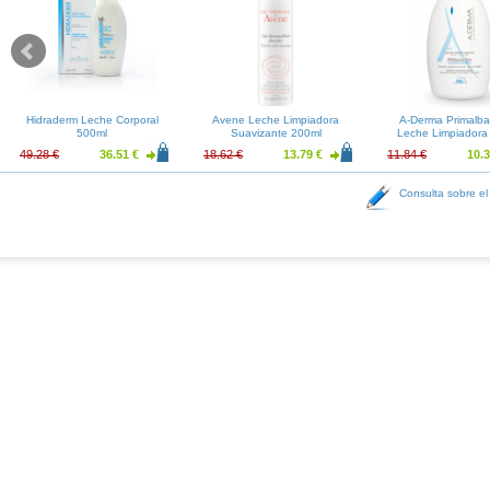
Hidraderm Leche Corporal
Avene Leche Limpiadora
A-Derma Primalb
500ml
Suavizante 200ml
Leche Limpiadora
49.28 €
36.51 €
18.62 €
13.79 €
11.84 €
10.3
Consulta sobre el