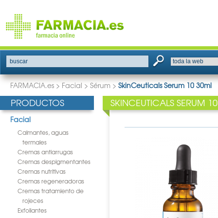
buscar
FARMACIA.es
>
Facial
>
Sérum
>
SkinCeuticals Serum 10 30ml
PRODUCTOS
SKINCEUTICALS SERUM 10
Facial
Calmantes, aguas
termales
Cremas antiarrugas
Cremas despigmentantes
Cremas nutritivas
Cremas regeneradoras
Cremas tratamiento de
rojeces
Exfoliantes