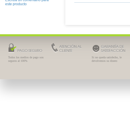
Escriba un comentario para
este producto
ATENCIÓN AL
GARANTÍA DE
PAGO SEGURO
CLIENTE
SATISFACCIÓN
Todos los medios de pago son
Si no queda satisfecho, le
seguros al 100%
devolvemos su dinero