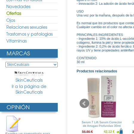
- Innovación 2: La adición de ácido ferúl
Novedades
USO
Ofertas
Una vez por la mañana, después de la lim
Ojos
Es normal que los productos que contie
Relaciones sexuales
Cualquier cambio en el color no afecta a
Trastornos y patologias
PRINCIPALES INGREDIENTES
- Ingrediente 1: 10% de ácido L-ascórbi
Vitaminas
colágeno, ilumina la piel y tiene propied
- Ingrediente 2: 0,2% de ácido ferúlico: 
rayos UV y tiene propiedades antiiinfla
MARCAS
CONTENIDO
30 ml
Productos relacionados
SkinCeuticals
Ir a la página de
SkinCeuticals
OPINIÓN
s Phloretin CF
SkinCeuticals Gentle Cleanser
Serum 7 Lift Serum Corrector
S
 30ml
250ml
de Arrugas Profundas 30ml
146.20 €
44.17 €
32.72 €
56.86 €
42.12 €
3