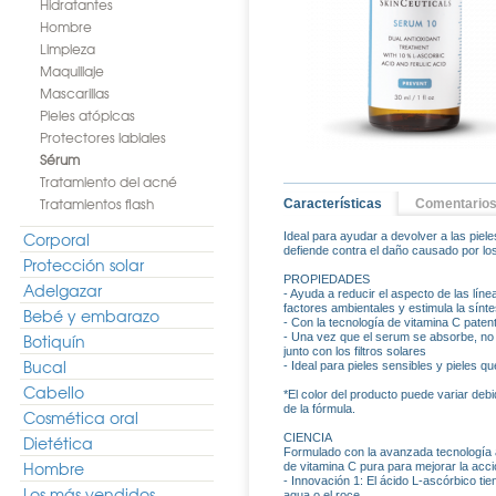
Hidratantes
Hombre
Limpieza
Maquillaje
Mascarillas
Pieles atópicas
Protectores labiales
Sérum
Tratamiento del acné
Tratamientos flash
Características
Comentario
Corporal
Ideal para ayudar a devolver a las piele
defiende contra el daño causado por los
Protección solar
PROPIEDADES
Adelgazar
- Ayuda a reducir el aspecto de las líne
factores ambientales y estimula la sínt
Bebé y embarazo
- Con la tecnología de vitamina C paten
Botiquín
- Una vez que el serum se absorbe, no d
junto con los filtros solares
Bucal
- Ideal para pieles sensibles y pieles qu
Cabello
*El color del producto puede variar debi
de la fórmula.
Cosmética oral
CIENCIA
Dietética
Formulado con la avanzada tecnología a
Hombre
de vitamina C pura para mejorar la acci
- Innovación 1: El ácido L-ascórbico tie
Los más vendidos
agua o el roce