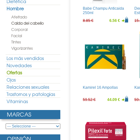
Dietética
Hombre
Babe Champu Anticaida
De
250ml
Est
Afeitado
8.85 €
6.56 €
15.
Caida del cabello
Corporal
Facial
Tintes
Vigorizantes
Los más vendidos
Novedades
Ofertas
Ojos
Relaciones sexuales
Kamirel 16 Ampollas
Kam
Trastornos y patologias
59.52 €
44.09 €
59.
Vitaminas
MARCAS
OPINIÓN