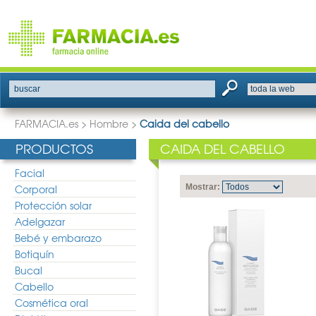
buscar
FARMACIA.es
>
Hombre
>
Caida del cabello
PRODUCTOS
CAIDA DEL CABELLO
Facial
Corporal
Mostrar:
Protección solar
Adelgazar
Bebé y embarazo
Botiquín
Bucal
Cabello
Cosmética oral