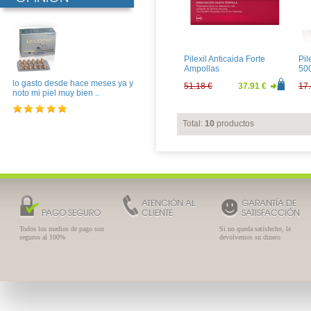
Pilexil Anticaida Forte
Pil
Ampollas
50
lo gasto desde hace meses ya y
51.18 €
37.91 €
17.
noto mi piel muy bien ..
Total:
10
productos
ATENCIÓN AL
GARANTÍA DE
PAGO SEGURO
CLIENTE
SATISFACCIÓN
Todos los medios de pago son
Si no queda satisfecho, le
seguros al 100%
devolvemos su dinero