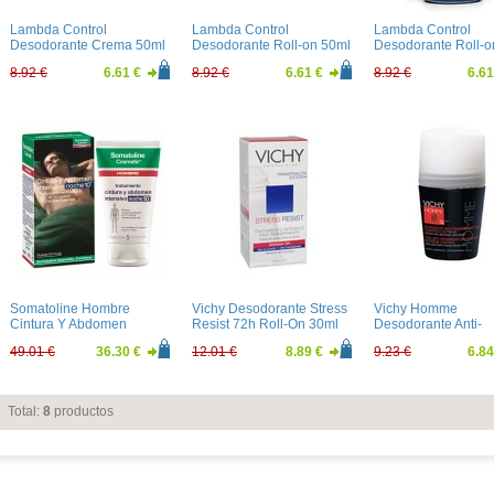
Lambda Control
Lambda Control
Lambda Control
Desodorante Crema 50ml
Desodorante Roll-on 50ml
Desodorante Roll-o
Alcohol 50ml
8.92 €
6.61 €
8.92 €
6.61 €
8.92 €
6.61
Somatoline Hombre
Vichy Desodorante Stress
Vichy Homme
Cintura Y Abdomen
Resist 72h Roll-On 30ml
Desodorante Anti-
Intensivo Noche10 150ml
transpirante Control
49.01 €
36.30 €
12.01 €
8.89 €
9.23 €
6.84
Extremo 50ml
Total:
8
productos