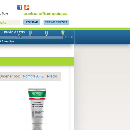
contacto@farmacia.es
 65 €
CREAR CUENTA
seña
ENVÍO GRATIS
65 €
200 €
 € (envío)
Ordenar por:
Nombre A⇒Z
Precio