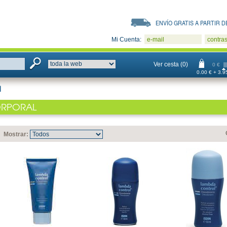
ENVÍO GRATIS A PARTIR DE
Mi Cuenta:
e-mail
contra
Ver cesta (0)
0 €
0.00 € + 3.95
l
RPORAL
Mostrar: