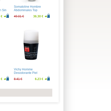
Somatoline Hombre
n Sin
Abdominales Top
Definition 200ml
 €
49.01 €
36.30 €
Vichy Homme
Desodorante Piel
Sensible 50ml
 €
8.41 €
6.23 €