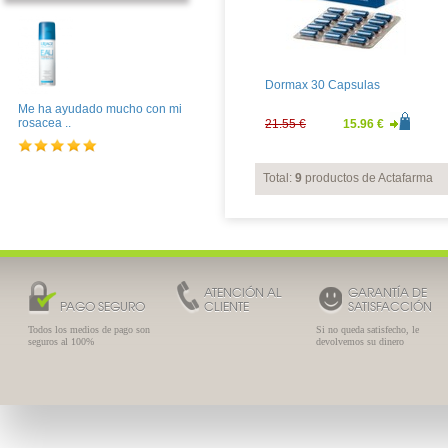
Dormax 30 Capsulas
Me ha ayudado mucho con mi
rosacea ..
21.55 €
15.96 €
Total:
9
productos de Actafarma
ATENCIÓN AL
GARANTÍA DE
PAGO SEGURO
CLIENTE
SATISFACCIÓN
Todos los medios de pago son
Si no queda satisfecho, le
seguros al 100%
devolvemos su dinero