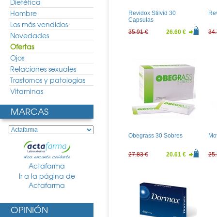
Dietética
Hombre
Revidox Stilvid 30
Re
Capsulas
Los más vendidos
35.91 €
26.60 €
34.
Novedades
Ofertas
Ojos
Relaciones sexuales
Trastornos y patologias
Vitaminas
MARCAS
Obegrass 30 Sobres
Mo
27.83 €
20.61 €
25.
Actafarma
Ir a la página de
Actafarma
OPINIÓN