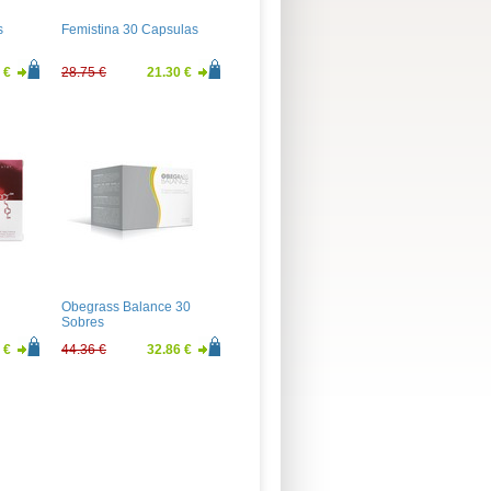
s
Femistina 30 Capsulas
 €
28.75 €
21.30 €
Obegrass Balance 30
Sobres
 €
44.36 €
32.86 €