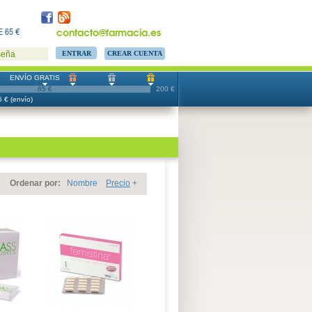
contacto@farmacia.es
 65 €
CREAR CUENTA
seña
ENVÍO GRATIS
65 €
200 €
 € (envío)
Ordenar por:
Nombre
Precio
+