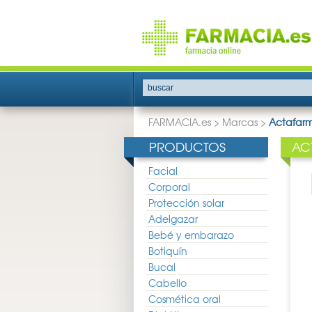
buscar
FARMACIA.es
>
Marcas
>
Actafar
PRODUCTOS
AC
Facial
Corporal
Protección solar
Adelgazar
Bebé y embarazo
Botiquín
Bucal
Cabello
Cosmética oral