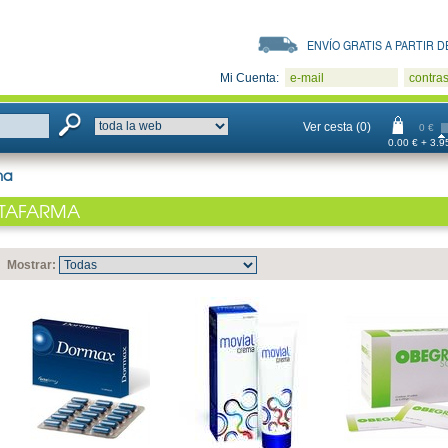
ENVÍO GRATIS A PARTIR DE
Mi Cuenta:
e-mail
contra
Ver cesta (0)
0 €
0.00 € + 3.95
ma
TAFARMA
Mostrar: