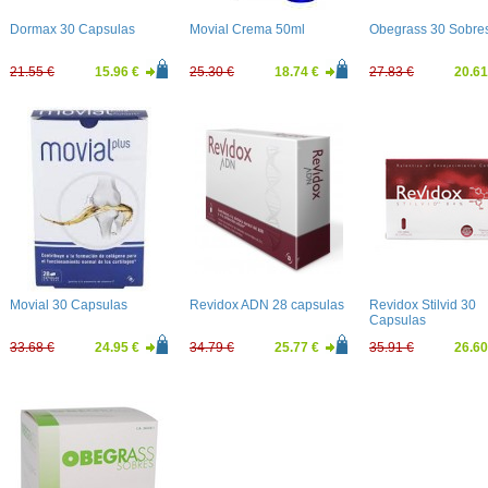
Dormax 30 Capsulas
Movial Crema 50ml
Obegrass 30 Sobre
21.55 €
15.96 €
25.30 €
18.74 €
27.83 €
20.61
Movial 30 Capsulas
Revidox ADN 28 capsulas
Revidox Stilvid 30
Capsulas
33.68 €
24.95 €
34.79 €
25.77 €
35.91 €
26.60