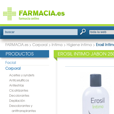
buscar
FARMACIA.es
>
Corporal
>
íntima
>
Higiene intima
>
Erosil Int
PRODUCTOS
EROSIL INTIMO JABON 25
Facial
Corporal
Aceites y syndets
Anticelulíticos
Antiestrías
Cicatrizantes
Decolorantes
Depilación
Desodorantes y
antitranspirantes