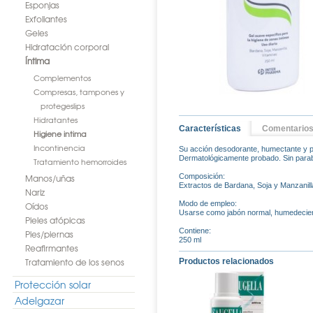
Esponjas
Exfoliantes
Geles
Hidratación corporal
Íntima
Complementos
Compresas, tampones y
protegeslips
Hidratantes
Características
Comentario
Higiene intima
Incontinencia
Su acción desodorante, humectante y pro
Dermatológicamente probado. Sin parab
Tratamiento hemorroides
Manos/uñas
Composición:
Extractos de Bardana, Soja y Manzanilla
Nariz
Modo de empleo:
Oídos
Usarse como jabón normal, humedeciend
Pieles atópicas
Contiene:
Pies/piernas
250 ml
Reafirmantes
Tratamiento de los senos
Productos relacionados
Protección solar
Adelgazar