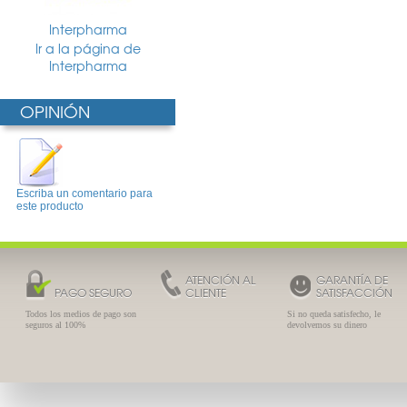
Interpharma
Ir a la página de
Interpharma
OPINIÓN
Escriba un comentario para
este producto
ATENCIÓN AL
GARANTÍA DE
PAGO SEGURO
CLIENTE
SATISFACCIÓN
Todos los medios de pago son
Si no queda satisfecho, le
seguros al 100%
devolvemos su dinero