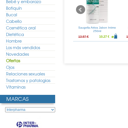
Bebé y embarazo
Botiquín
Bucal
Cabello
Cosmética oral
an Gel Intimo
Lactacyd Intimo Balsamico
Saugella Attiva Jabon Intimo
00ml
250ml
250ml
Dietética
9.64 €
14.39 €
10.66 €
13.87 €
10.27 €
1
Hombre
Los más vendidos
Novedades
Ofertas
Ojos
Relaciones sexuales
Trastornos y patologias
Vitaminas
MARCAS