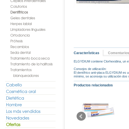
Cepillos interdentales
Colutorios
Dentífricos
Geles dentales
Herpes labial
Limpiadores linguales
Ortodoncia
Prótesis
Recambios
Seda dental
Características
Comentario
Tratamiento boca seca
ELGYDIUM contiene Clorhexidina, un efi
Tratamiento de la halitosis
Tratamientos
Consejos de utilización:
El dentífrico anti-placa ELGYDIUM es u
blanqueadores
mínimo, se aconseja su utilización dos 
Cabello
Productos relacionados
Cosmética oral
Dietética
Hombre
Los más vendidos
Novedades
Ofertas