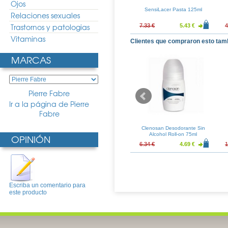
Ojos
sta Menta 125ml
Gingilacer Pasta Dental 125ml
SensiLacer Pasta 125ml
Relaciones sexuales
Trastornos y patologias
4.24 €
7.53 €
5.58 €
7.33 €
5.43 €
4
Vitaminas
Clientes que compraron esto tam
MARCAS
Pierre Fabre
Ir a la página de Pierre
Fabre
 Termal 50ml
Arkopharma Alcachofa +
Clenosan Desodorante Sin
Hinojo 20 Amp
Alcohol Roll-on 75ml
OPINIÓN
2.64 €
25.59 €
18.95 €
6.34 €
4.69 €
1
Escriba un comentario para
este producto