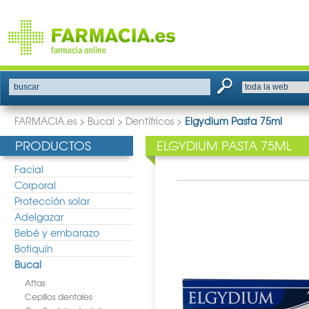
buscar
FARMACIA.es
>
Bucal
>
Dentífricos
>
Elgydium Pasta 75ml
PRODUCTOS
ELGYDIUM PASTA 75ML
Facial
Corporal
Protección solar
Adelgazar
Bebé y embarazo
Botiquín
Bucal
Aftas
Cepillos dentales