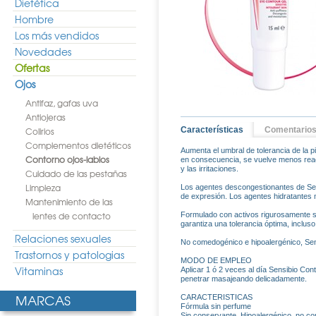
Dietética
Hombre
Los más vendidos
Novedades
Ofertas
Ojos
Antifaz, gafas uva
Antiojeras
Colirios
Características
Comentario
Complementos dietéticos
Aumenta el umbral de tolerancia de la p
Contorno ojos-labios
en consecuencia, se vuelve menos reac
y las irritaciones.
Cuidado de las pestañas
Limpieza
Los agentes descongestionantes de Sens
de expresión. Los agentes hidratantes 
Mantenimiento de las
lentes de contacto
Formulado con activos rigurosamente s
garantiza una tolerancia óptima, incluso 
Relaciones sexuales
No comedogénico e hipoalergénico, Sens
Trastornos y patologias
MODO DE EMPLEO
Vitaminas
Aplicar 1 ó 2 veces al día Sensibio Con
penetrar masajeando delicadamente.
MARCAS
CARACTERISTICAS
Fórmula sin perfume
Sin conservante, Hipoalergénico, no c