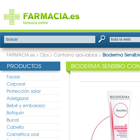
buscar
FARMACIA.es
>
Ojos
>
Contorno ojos-labios
>
Bioderma Sensibi
PRODUCTOS
BIODERMA SENSIBIO CO
Facial
Corporal
Protección solar
Adelgazar
Bebé y embarazo
Botiquín
Bucal
Cabello
Cosmética oral