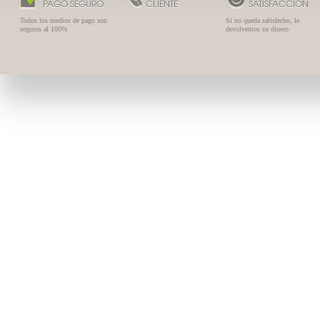
PAGO SEGURO
CLIENTE
SATISFACCIÓN
Todos los medios de pago son
Si no queda satisfecho, le
seguros al 100%
devolvemos su dinero