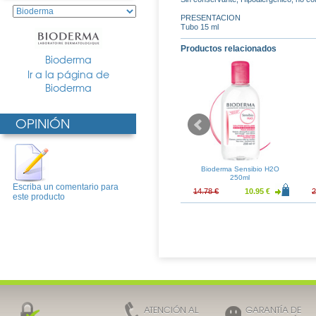
PRESENTACION
Tubo 15 ml
Productos relacionados
Bioderma
Ir a la página de
Bioderma
OPINIÓN
torno de Ojos Y
Serum 7 Contorno de Ojos
Bioderma Sensibio H2O
bios
15ml
250ml
Escriba un comentario para
31.94 €
32.38 €
23.98 €
14.78 €
10.95 €
2
este producto
ATENCIÓN AL
GARANTÍA DE