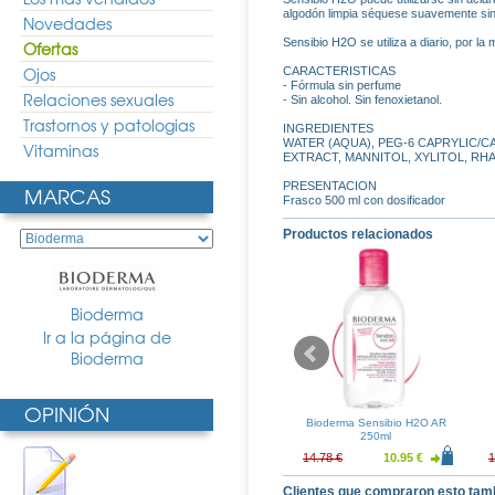
algodón limpia séquese suavemente sin 
Novedades
Sensibio H2O se utiliza a diario, por la
Ofertas
Ojos
CARACTERISTICAS
- Fórmula sin perfume
Relaciones sexuales
- Sin alcohol. Sin fenoxietanol.
Trastornos y patologias
INGREDIENTES
WATER (AQUA), PEG-6 CAPRYLIC/C
Vitaminas
EXTRACT, MANNITOL, XYLITOL, R
PRESENTACION
MARCAS
Frasco 500 ml con dosificador
Productos relacionados
Bioderma
Ir a la página de
Bioderma
OPINIÓN
derm Intensive
Bioderma Sebium AI 30ml
Bioderma Sensibio H2O AR
0 ml
250ml
13.95 €
24.22 €
17.94 €
14.78 €
10.95 €
1
Clientes que compraron esto tam