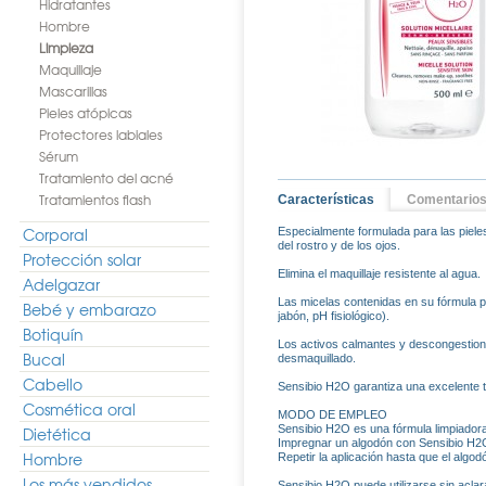
Hidratantes
Hombre
Limpieza
Maquillaje
Mascarillas
Pieles atópicas
Protectores labiales
Sérum
Tratamiento del acné
Tratamientos flash
Características
Comentario
Corporal
Especialmente formulada para las piele
del rostro y de los ojos.
Protección solar
Elimina el maquillaje resistente al agua.
Adelgazar
Las micelas contenidas en su fórmula p
Bebé y embarazo
jabón, pH fisiológico).
Botiquín
Los activos calmantes y descongestiona
Bucal
desmaquillado.
Cabello
Sensibio H2O garantiza una excelente to
Cosmética oral
MODO DE EMPLEO
Sensibio H2O es una fórmula limpiadora u
Dietética
Impregnar un algodón con Sensibio H2O y
Hombre
Repetir la aplicación hasta que el algodó
Los más vendidos
Sensibio H2O puede utilizarse sin aclar