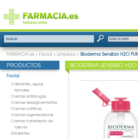
buscar
FARMACIA.es
>
Facial
>
Limpieza
>
Bioderma Sensibio H2O PU
PRODUCTOS
BIODERMA SENSIBIO H2O
Facial
Calmantes, aguas
termales
Cremas antiarrugas
Cremas despigmentantes
Cremas nutritivas
Cremas regeneradoras
Cremas tratamiento de
rojeces
Exfoliantes