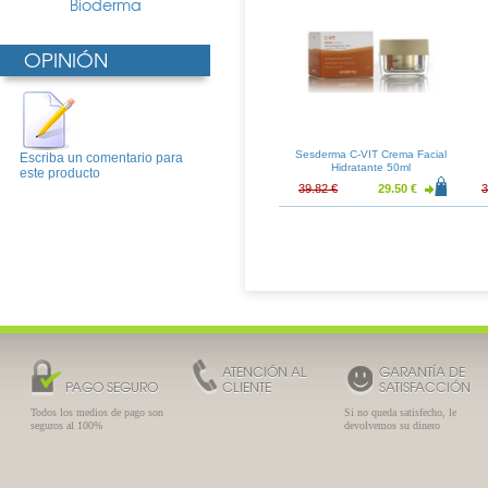
Bioderma
OPINIÓN
Sesderma C-VIT Crema Facial
Escriba un comentario para
Hidratante 50ml
este producto
39.82 €
29.50 €
3
ATENCIÓN AL
GARANTÍA DE
PAGO SEGURO
CLIENTE
SATISFACCIÓN
Todos los medios de pago son
Si no queda satisfecho, le
seguros al 100%
devolvemos su dinero