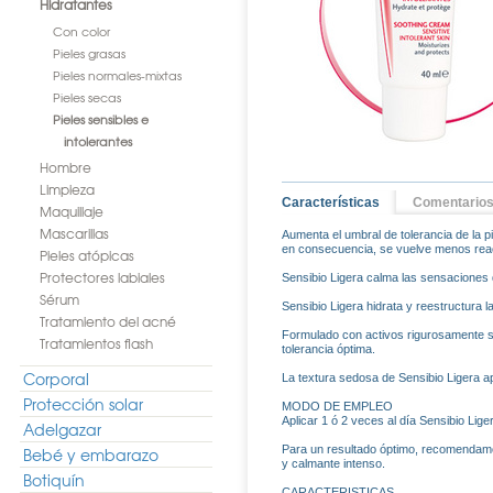
Hidratantes
Con color
Pieles grasas
Pieles normales-mixtas
Pieles secas
Pieles sensibles e
intolerantes
Hombre
Limpieza
Características
Comentario
Maquillaje
Mascarillas
Aumenta el umbral de tolerancia de la p
en consecuencia, se vuelve menos reac
Pieles atópicas
Protectores labiales
Sensibio Ligera calma las sensaciones d
Sérum
Sensibio Ligera hidrata y reestructura 
Tratamiento del acné
Formulado con activos rigurosamente se
Tratamientos flash
tolerancia óptima.
Corporal
La textura sedosa de Sensibio Ligera ap
Protección solar
MODO DE EMPLEO
Aplicar 1 ó 2 veces al día Sensibio Lige
Adelgazar
Para un resultado óptimo, recomendamos
Bebé y embarazo
y calmante intenso.
Botiquín
CARACTERISTICAS