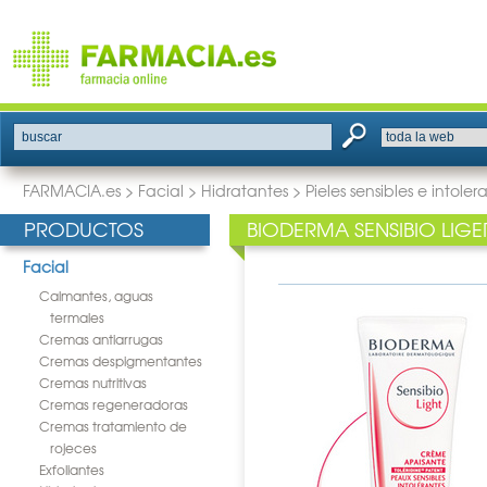
buscar
FARMACIA.es
>
Facial
>
Hidratantes
>
Pieles sensibles e intoler
PRODUCTOS
BIODERMA SENSIBIO LI
Facial
Calmantes, aguas
termales
Cremas antiarrugas
Cremas despigmentantes
Cremas nutritivas
Cremas regeneradoras
Cremas tratamiento de
rojeces
Exfoliantes