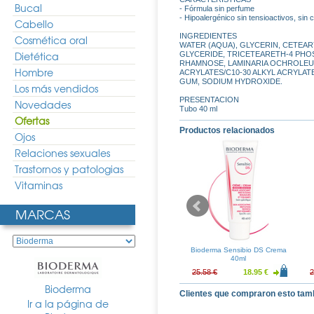
Bucal
- Fórmula sin perfume
- Hipoalergénico sin tensioactivos, si
Cabello
INGREDIENTES
Cosmética oral
WATER (AQUA), GLYCERIN, CETEAR
Dietética
GLYCERIDE, TRICETEARETH-4 PHO
RHAMNOSE, LAMINARIA OCHROLEUC
Hombre
ACRYLATES/C10-30 ALKYL ACRYLAT
GUM, SODIUM HYDROXIDE.
Los más vendidos
PRESENTACION
Novedades
Tubo 40 ml
Ofertas
Productos relacionados
Ojos
Relaciones sexuales
Trastornos y patologias
Vitaminas
MARCAS
toderm Crema
Bioderma Cicabio Crema
Bioderma Sensibio DS Crema
l DUPLO
Reparadora 100ml
40ml
22.84 €
20.19 €
14.96 €
25.58 €
18.95 €
2
Bioderma
Clientes que compraron esto tam
Ir a la página de