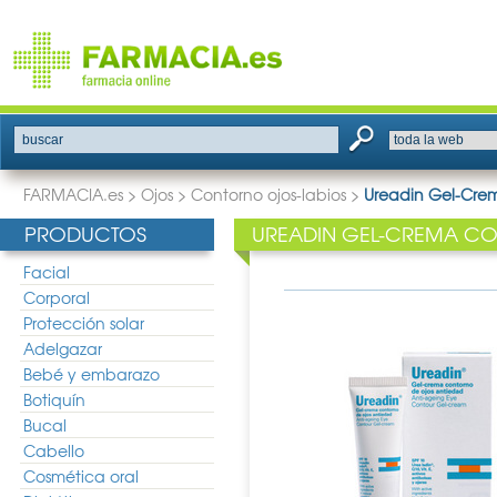
buscar
FARMACIA.es
>
Ojos
>
Contorno ojos-labios
>
Ureadin Gel-Cre
PRODUCTOS
UREADIN GEL-CREMA C
Facial
Corporal
Protección solar
Adelgazar
Bebé y embarazo
Botiquín
Bucal
Cabello
Cosmética oral