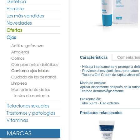
Dietética
Hombre
Los más vendidos
Novedades
Ofertas
Ojos
Antifaz, gafas uva
Antiojeras
Colirios
Características
Comentario
Complementos dietéticos
- Hidrata intensamente y protege la delic
Contorno ojos-labios
- Previene el envejecimiento prematuro 
- Textura Gel Cream de rápida absorció
Cuidado de las pestañas
Limpieza
Modo de empleo:
Aplicar diariamente después de la rutin
Mantenimiento de las
Testado dermatológicamente.
lentes de contacto
Presentación:
Tubo 50 ml - Uso externo
Relaciones sexuales
Trastornos y patologias
Productos relacionados
Vitaminas
MARCAS