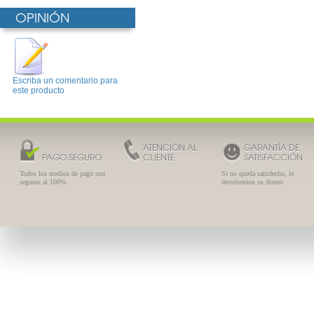
OPINIÓN
Escriba un comentario para
este producto
ATENCIÓN AL
GARANTÍA DE
PAGO SEGURO
CLIENTE
SATISFACCIÓN
Todos los medios de pago son
Si no queda satisfecho, le
seguros al 100%
devolvemos su dinero