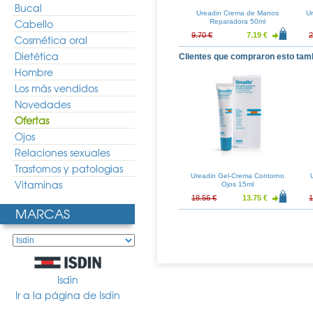
Bucal
licolic Classic
Neutrogena Manos Crema
Ureadin Crema de Manos
Ur
Cabello
atante SPF 15
Concentrada con Perfume
Reparadora 50ml
rma C-Vit Crema
50ml Duplo
37.30 €
14.78 €
10.95 €
9.70 €
7.19 €
2
Cosmética oral
o de Ojos
Dietética
Clientes que compraron esto tam
Hombre
Los más vendidos
Novedades
Ofertas
Ojos
Relaciones sexuales
Trastornos y patologias
Ureadin Gel-Crema Contorno
Vitaminas
Ojos 15ml
18.56 €
13.75 €
1
MARCAS
Isdin
Ir a la página de Isdin