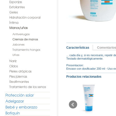
Esponjas
Exfoliantes
Geles
Hidratación corporal
Íntima
Manos/uñas
Antiverrugas
Cremas de manos
Jabones
Características
Comentario
Tratamiento hongos
Uñas
... cada día y, si es necesario, repetir
Testado dermatológicamente.
Nariz
Oídos
Presentacion:
Envase con dosificador 200 ml - Uso e
Pieles atópicas
Pies/piernas
Productos relacionados
Reafirmantes
Tratamiento de los senos
Protección solar
Adelgazar
Bebé y embarazo
Botiquín