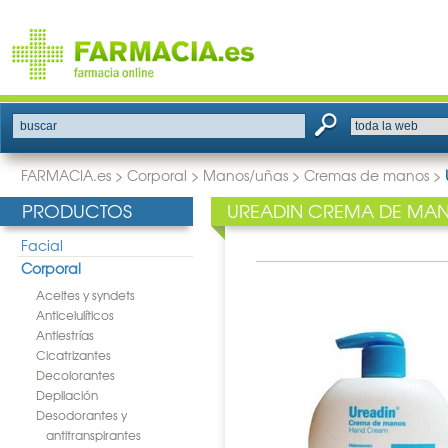
buscar
FARMACIA.es
>
Corporal
>
Manos/uñas
>
Cremas de manos
>
PRODUCTOS
UREADIN CREMA DE MAN
Facial
Corporal
Aceites y syndets
Anticelulíticos
Antiestrías
Cicatrizantes
Decolorantes
Depilación
Desodorantes y
antitranspirantes