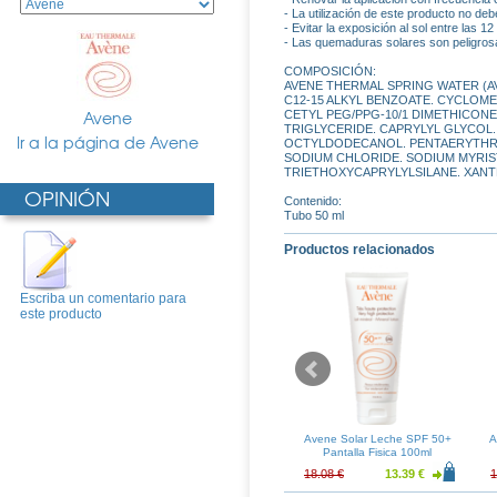
- La utilización de este producto no deb
- Evitar la exposición al sol entre las 12
- Las quemaduras solares son peligrosa
COMPOSICIÓN:
AVENE THERMAL SPRING WATER (AV
C12-15 ALKYL BENZOATE. CYCLOME
Avene
CETYL PEG/PPG-10/1 DIMETHICONE.
TRIGLYCERIDE. CAPRYLYL GLYCOL. D
Ir a la página de Avene
OCTYLDODECANOL. PENTAERYTHRIT
SODIUM CHLORIDE. SODIUM MYRIS
TRIETHOXYCAPRYLYLSILANE. XAN
OPINIÓN
Contenido:
Tubo 50 ml
Productos relacionados
Escriba un comentario para
este producto
ance Solar SPF
Avene Solar Spray SPF 50+
Avene Solar Leche SPF 50+
A
 50ml
Niños 200ml
Pantalla Fisica 100ml
17.85 €
26.35 €
19.52 €
18.08 €
13.39 €
1