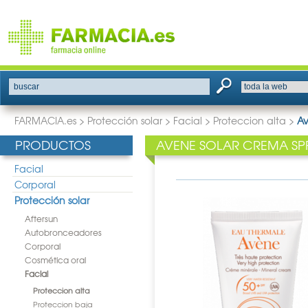
buscar
FARMACIA.es
>
Protección solar
>
Facial
>
Proteccion alta
>
Av
PRODUCTOS
AVENE SOLAR CREMA SPF 
Facial
Corporal
Protección solar
Aftersun
Autobronceadores
Corporal
Cosmética oral
Facial
Proteccion alta
Proteccion baja