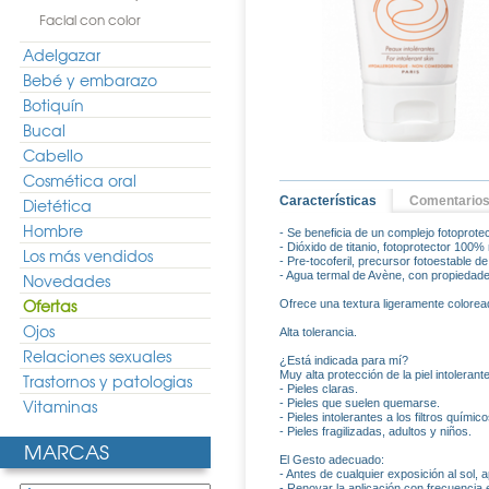
Facial con color
Adelgazar
Bebé y embarazo
Botiquín
Bucal
Cabello
Cosmética oral
Características
Comentario
Dietética
Hombre
- Se beneficia de un complejo fotoprote
- Dióxido de titanio, fotoprotector 100%
Los más vendidos
- Pre-tocoferil, precursor fotoestable 
- Agua termal de Avène, con propiedade
Novedades
Ofertas
Ofrece una textura ligeramente coloread
Ojos
Alta tolerancia.
Relaciones sexuales
¿Está indicada para mí?
Muy alta protección de la piel intolerante
Trastornos y patologias
- Pieles claras.
Vitaminas
- Pieles que suelen quemarse.
- Pieles intolerantes a los filtros quími
- Pieles fragilizadas, adultos y niños.
MARCAS
El Gesto adecuado:
- Antes de cualquier exposición al sol, 
- Renovar la aplicación con frecuenci