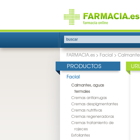
buscar
FARMACIA.es
>
Facial
>
Calmantes
PRODUCTOS
UR
Facial
Calmantes, aguas
termales
Cremas antiarrugas
Cremas despigmentantes
Cremas nutritivas
Cremas regeneradoras
Cremas tratamiento de
rojeces
Exfoliantes