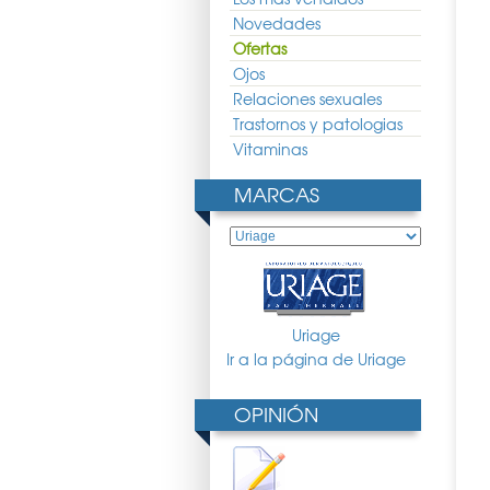
Novedades
Ofertas
Ojos
Relaciones sexuales
Trastornos y patologias
Vitaminas
MARCAS
ariederm Labios 15ml
Uriage Bariederm Unguento
Uriage Crema Lavante 500ml
40gr
6.22 €
21.28 €
15.77 €
13.07 €
9.68 €
Uriage
Ir a la página de Uriage
OPINIÓN