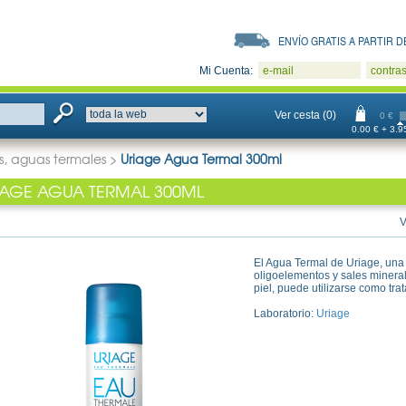
ENVÍO GRATIS A PARTIR DE
Mi Cuenta:
e-mail
contra
Ver cesta (0)
0 €
0.00 € + 3.95
, aguas termales
>
Uriage Agua Termal 300ml
IAGE AGUA TERMAL 300ML
V
El Agua Termal de Uriage, una
oligoelementos y sales mineral
piel, puede utilizarse como tra
Laboratorio:
Uriage