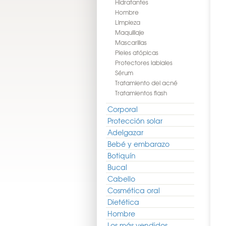
Hidratantes
Hombre
Limpieza
Maquillaje
Mascarillas
Pieles atópicas
Protectores labiales
Sérum
Tratamiento del acné
Tratamientos flash
Corporal
Protección solar
Adelgazar
Bebé y embarazo
Botiquín
Bucal
Cabello
Cosmética oral
Dietética
Hombre
Los más vendidos