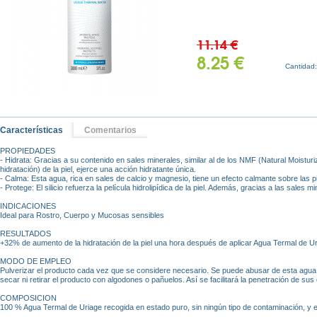
11.14 €
8.25 €
Cantidad
Características
Comentarios
PROPIEDADES
- Hidrata: Gracias a su contenido en sales minerales, similar al de los NMF (Natural Moisturi
hidratación) de la piel, ejerce una acción hidratante única.
- Calma: Esta agua, rica en sales de calcio y magnesio, tiene un efecto calmante sobre las p
- Protege: El silicio refuerza la película hidrolipídica de la piel. Además, gracias a las sales 
INDICACIONES
Ideal para Rostro, Cuerpo y Mucosas sensibles
RESULTADOS
+32% de aumento de la hidratación de la piel una hora después de aplicar Agua Termal de Ur
MODO DE EMPLEO
Pulverizar el producto cada vez que se considere necesario. Se puede abusar de esta agua
secar ni retirar el producto con algodones o pañuelos. Así se facilitará la penetración de sus
COMPOSICION
100 % Agua Termal de Uriage recogida en estado puro, sin ningún tipo de contaminación, y 