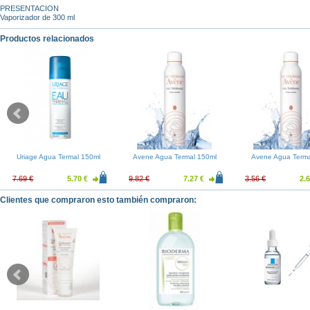
PRESENTACION
Vaporizador de 300 ml
Productos relacionados
Uriage Agua Termal 150ml
Avene Agua Termal 150ml
Avene Agua Terma
7.69 €
5.70 €
9.82 €
7.27 €
3.56 €
2.6
Clientes que compraron esto también compraron: