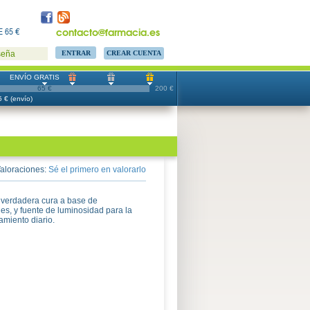
contacto@farmacia.es
 65 €
CREAR CUENTA
seña
ENVÍO GRATIS
65 €
200 €
 € (envío)
aloraciones:
Sé el primero en valorarlo
 verdadera cura a base de
es, y fuente de luminosidad para la
tamiento diario.