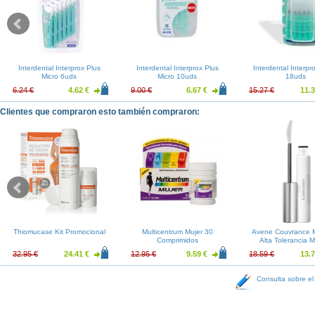
Interdental Interprox Plus
Interdental Interprox Plus
Interdental Interpr
Micro 6uds
Micro 10uds
18uds
6.24 €
4.62 €
9.00 €
6.67 €
15.27 €
11.3
Clientes que compraron esto también compraron:
Thiomucase Kit Promocional
Multicentrum Mujer 30
Avene Couvrance 
Comprimidos
Alta Tolerancia 
32.95 €
24.41 €
12.95 €
9.59 €
18.59 €
13.7
Consulta sobre el