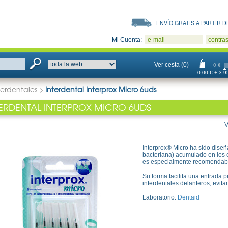
ENVÍO GRATIS A PARTIR DE
Mi Cuenta:
e-mail
contra
Ver cesta (0)
0 €
0.00 € + 3.95
terdentales
>
Interdental Interprox Micro 6uds
TERDENTAL INTERPROX MICRO 6UDS
V
Interprox® Micro ha sido diseña
bacteriana) acumulado en los 
es especialmente recomendable 
Su forma facilita una entrada 
interdentales delanteros, evit
Laboratorio:
Dentaid