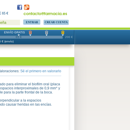
contacto@farmacia.es
 65 €
CREAR CUENTA
seña
ENVÍO GRATIS
65 €
200 €
 € (envío)
aloraciones:
Sé el primero en valorarlo
do para eliminar el biofilm oral (placa
espacios interproximales de 0,9 mm* y
para la parte frontal de la boca.
perpendicular a la espacios
ando causar heridas en las encías.