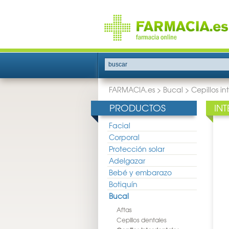
buscar
FARMACIA.es
>
Bucal
>
Cepillos in
PRODUCTOS
IN
Facial
Corporal
Protección solar
Adelgazar
Bebé y embarazo
Botiquín
Bucal
Aftas
Cepillos dentales