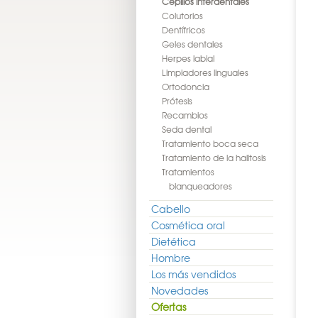
Cepillos interdentales
Colutorios
Dentífricos
Geles dentales
Herpes labial
Limpiadores linguales
Ortodoncia
Prótesis
Recambios
Seda dental
Tratamiento boca seca
Tratamiento de la halitosis
Tratamientos
blanqueadores
Cabello
Cosmética oral
Dietética
Hombre
Los más vendidos
Novedades
Ofertas