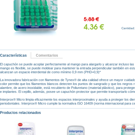
5.88 €
4.36 €
Cantidad
Características
Comentarios
El capuchón se puede acoplar perfectamente al mango para alargarlo y alcanzar incluso las
mango es flexible, se puede moldear para mantener la entrada perpendicular también en es
alcanzan un espacio interdental de como mínimo 0,9 mm (PHD=0,9)*
La innovadora fabricación con filamentos de Tynex® de alta calidad ofrece un mayor cuidado
color permite que los filamentos blancos detecten los puntos de sangrado y que los negros rev
alambre, de acero inoxidable, está recubierto de Poliuretano (material plástico), para prote
e implantes. El cepillo, además, posee un capuchón protector que permite transportarlo có
Interprox® Micro limpia eficazmente los espacios interproximales y ayuda a proteger los di
periodontales. Interprox® Micro cumple la normativa ISO 16409 (norma internacional para cep
Productos relacionados