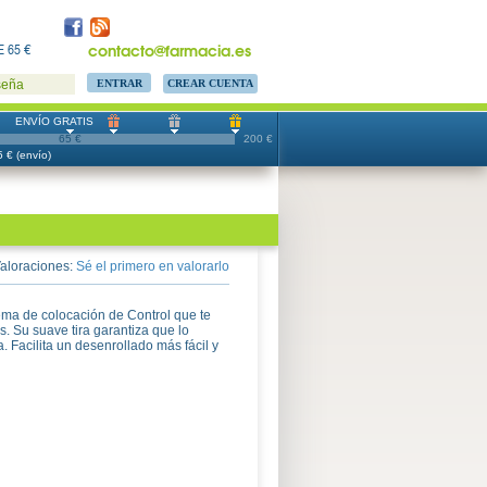
contacto@farmacia.es
 65 €
CREAR CUENTA
seña
ENVÍO GRATIS
65 €
200 €
 € (envío)
aloraciones:
Sé el primero en valorarlo
ema de colocación de Control que te
es. Su suave tira garantiza que lo
a. Facilita un desenrollado más fácil y