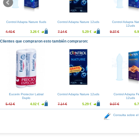
Control Adapta Nature 6uds
Control Adapta Nature 12uds
Control Adapta Na
12uds
4.40 €
3.26 €
7.14 €
5.29 €
9.37 €
6.9
Clientes que compraron esto también compraron:
Eucerin Protector Labial
Control Adapta Nature 12uds
Control Adapta Fi
Duplo
12uds
5.42 €
4.02 €
7.14 €
5.29 €
9.07 €
6.7
Consulta sobre el