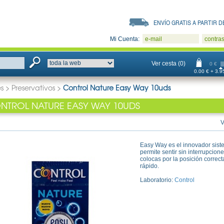
ENVÍO GRATIS A PARTIR DE
Mi Cuenta:
e-mail
contra
Ver cesta (0)
0 €
0.00 € + 3.95
s
>
Preservativos
>
Control Nature Easy Way 10uds
NTROL NATURE EASY WAY 10UDS
V
Easy Way es el innovador sist
permite sentir sin interrupcion
colocas por la posición correct
rápido.
Laboratorio:
Control