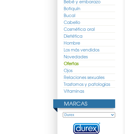
Bebé y embarazo
Botiquín
Bucal
Cabello
Cosmética oral
Dietética
Hombre
Los más vendidos
lay Lubricante Fresa
Durex Play Masaje Sensual
Durex Sensitivo Contacto
Novedades
50ml
200ml
Total 6uds
9.09 €
15.86 €
11.75 €
6.06 €
4.49 €
Ofertas
Ojos
Relaciones sexuales
Trastornos y patologias
Vitaminas
MARCAS