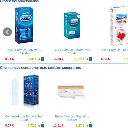
Productos relacionados
Durex Easy On Natural XL
Durex Easy On Natural Plus
Durex Easy On Fant
12uds
24uds
8.91 €
6.60 €
16.39 €
12.14 €
5.05 €
3.7
Clientes que compraron esto también compraron:
Control Adapta Touch & Feel
Belcils Mascara Pestañas
12uds
Incolora
9.07 €
6.72 €
12.51 €
9.27 €