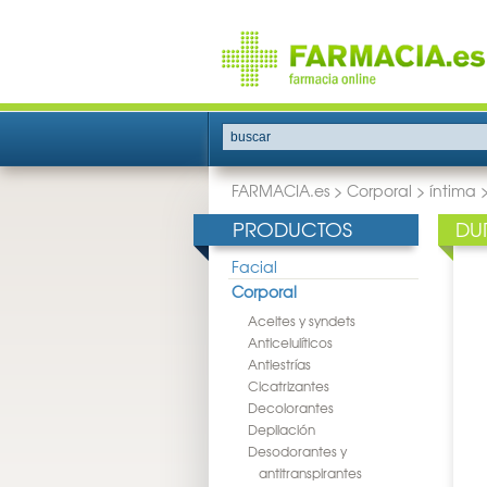
buscar
FARMACIA.es
>
Corporal
>
íntima
PRODUCTOS
DU
Facial
Corporal
Aceites y syndets
Anticelulíticos
Antiestrías
Cicatrizantes
Decolorantes
Depilación
Desodorantes y
antitranspirantes