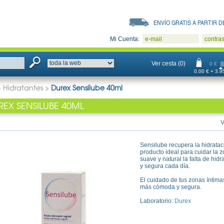
ENVÍO GRATIS A PARTIR DE
Mi Cuenta:
e-mail
contra
Ver cesta (0)
0 €
0.00 € + 3.95
>
Hidratantes
>
Durex Sensilube 40ml
REX SENSILUBE 40ML
V
Sensilube recupera la hidratac
producto ideal para cuidar la 
suave y natural la falta de hi
y segura cada día.
El cuidado de tus zonas íntima
más cómoda y segura.
Laboratorio:
Durex