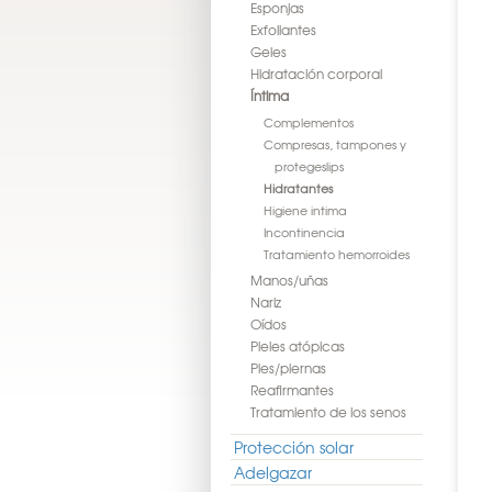
Esponjas
Exfoliantes
Geles
Hidratación corporal
Íntima
Complementos
Compresas, tampones y
protegeslips
Hidratantes
Higiene intima
Incontinencia
Tratamiento hemorroides
Manos/uñas
Nariz
Oídos
Pieles atópicas
Pies/piernas
Reafirmantes
Tratamiento de los senos
Protección solar
Adelgazar