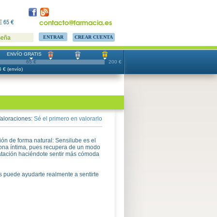
contacto@farmacia.es
 65 €
CREAR CUENTA
seña
ENVÍO GRATIS
65 €
200 €
 € (envío)
aloraciones:
Sé el primero en valorarlo
ión de forma natural: Sensilube es el
zona íntima, pues recupera de un modo
dratación haciéndote sentir más cómoda
s puede ayudarte realmente a sentirte