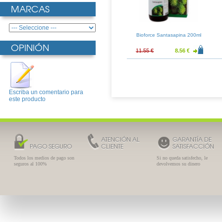
MARCAS
Bioforce Santasapina 200ml
OPINIÓN
11.55 €
8.56 €
Escriba un comentario para
este producto
ATENCIÓN AL
GARANTÍA DE
PAGO SEGURO
CLIENTE
SATISFACCIÓN
Todos los medios de pago son
Si no queda satisfecho, le
seguros al 100%
devolvemos su dinero