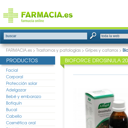
buscar
FARMACIA.es
>
Trastornos y patologias
>
Gripes y catarros
>
Bi
PRODUCTOS
BIOFORCE DROSINULA 2
Facial
Corporal
Protección solar
Adelgazar
Bebé y embarazo
Botiquín
Bucal
Cabello
Cosmética oral