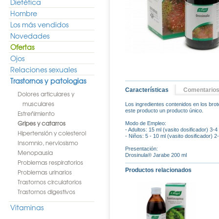
Dietética
Hombre
Los más vendidos
Novedades
Ofertas
Ojos
Relaciones sexuales
Trastornos y patologias
Características
Comentario
Dolores articulares y
musculares
Los ingredientes contenidos en los brote
este producto un producto único.
Estreñimiento
Gripes y catarros
Modo de Empleo:
- Adultos: 15 ml (vasito dosificador) 3-4
Hipertensión y colesterol
- Niños: 5 - 10 ml (vasito dosificador) 2
Insomnio, nerviosismo
Presentación:
Menopausia
Drosinula® Jarabe 200 ml
Problemas respiratorios
Productos relacionados
Problemas urinarios
Trastornos circulatorios
Trastornos digestivos
Vitaminas