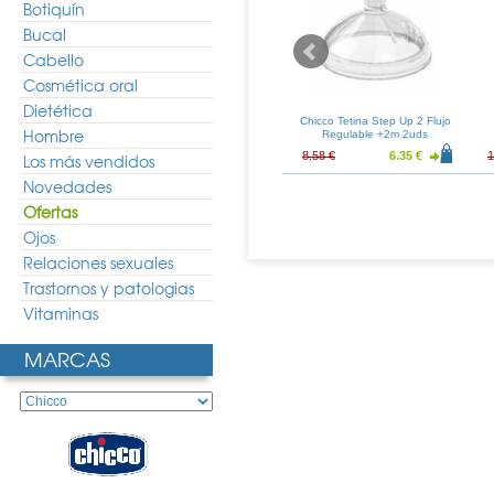
Botiquín
Bucal
Cabello
Cosmética oral
Dietética
 Fisiológica +4m
Chicco Tetina Fisiologica +0m
Chicco Tetina Step Up 2 Flujo
Hombre
 Silicona 2uds
Flujo Normal Latex 2uds
Regulable +2m 2uds
6.75 €
5.61 €
4.88 €
8.58 €
6.35 €
1
Los más vendidos
Novedades
Ofertas
Ojos
Relaciones sexuales
Trastornos y patologias
Vitaminas
MARCAS