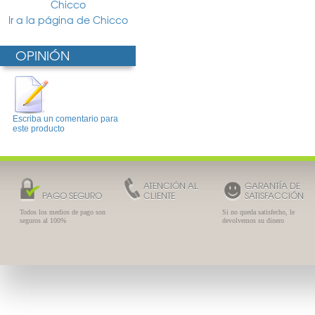
Chicco
Ir a la página de Chicco
OPINIÓN
Escriba un comentario para
este producto
ATENCIÓN AL
GARANTÍA DE
PAGO SEGURO
CLIENTE
SATISFACCIÓN
Todos los medios de pago son
Si no queda satisfecho, le
seguros al 100%
devolvemos su dinero