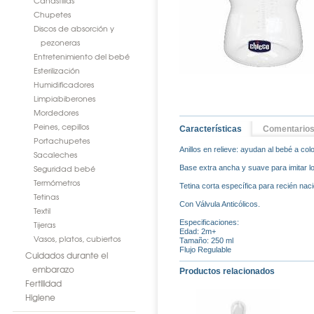
Canastillas
Chupetes
Discos de absorción y
pezoneras
Entretenimiento del bebé
Esterilización
Humidificadores
Limpiabiberones
Mordedores
Peines, cepillos
Características
Comentario
Portachupetes
Anillos en relieve: ayudan al bebé a co
Sacaleches
Seguridad bebé
Base extra ancha y suave para imitar lo
Termómetros
Tetina corta específica para recién nac
Tetinas
Con Válvula Anticólicos.
Textil
Especificaciones:
Tijeras
Edad: 2m+
Vasos, platos, cubiertos
Tamaño: 250 ml
Flujo Regulable
Cuidados durante el
embarazo
Productos relacionados
Fertilidad
Higiene