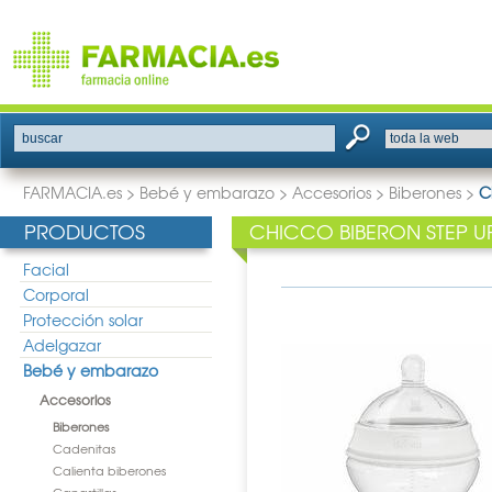
buscar
FARMACIA.es
>
Bebé y embarazo
>
Accesorios
>
Biberones
>
C
PRODUCTOS
CHICCO BIBERON STEP U
Facial
Corporal
Protección solar
Adelgazar
Bebé y embarazo
Accesorios
Biberones
Cadenitas
Calienta biberones