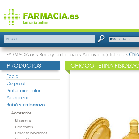
buscar
FARMACIA.es
>
Bebé y embarazo
>
Accesorios
>
Tetinas
>
Chic
PRODUCTOS
CHICCO TETINA FISIOLO
Facial
Corporal
Protección solar
Adelgazar
Bebé y embarazo
Accesorios
Biberones
Cadenitas
Calienta biberones