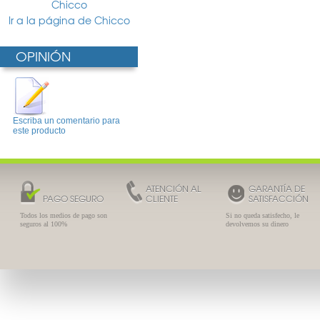
Chicco
Ir a la página de Chicco
OPINIÓN
Escriba un comentario para
este producto
ATENCIÓN AL
GARANTÍA DE
PAGO SEGURO
CLIENTE
SATISFACCIÓN
Todos los medios de pago son
Si no queda satisfecho, le
seguros al 100%
devolvemos su dinero