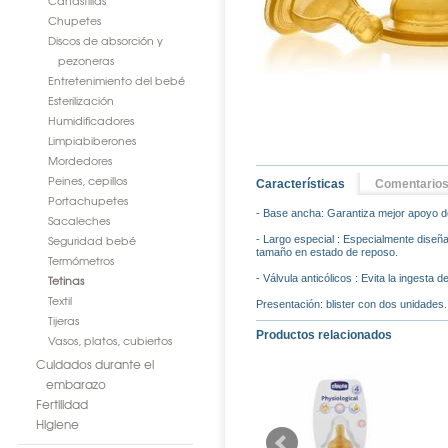
Canastillas
Chupetes
Discos de absorción y
pezoneras
Entretenimiento del bebé
Esterilización
Humidificadores
Limpiabiberones
Mordedores
Peines, cepillos
Características
Comentario
Portachupetes
- Base ancha: Garantiza mejor apoyo de l
Sacaleches
Seguridad bebé
- Largo especial : Especialmente diseña
tamaño en estado de reposo.
Termómetros
Tetinas
- Válvula anticólicos : Evita la ingesta 
Textil
Presentación: blister con dos unidades.
Tijeras
Productos relacionados
Vasos, platos, cubiertos
Cuidados durante el
embarazo
Fertilidad
Higiene