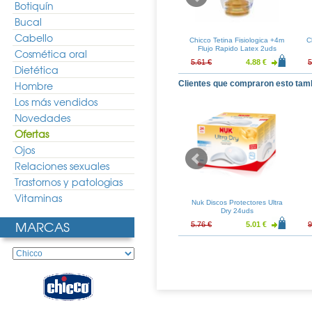
Botiquín
Bucal
Cabello
ron Step Up 3
Chicco Biberon Step Up 2
Chicco Tetina Fisiologica +4m
C
la 6m+ 330 Ml
Flujo Regulable 2m+ 250ml
Flujo Rapido Latex 2uds
Cosmética oral
8.00 €
16.86 €
12.49 €
5.61 €
4.88 €
5
Dietética
Hombre
Clientes que compraron esto tam
Los más vendidos
Novedades
Ofertas
Ojos
Relaciones sexuales
Trastornos y patologias
Vitaminas
olutorio 500ml
Gingilacer Pasta Dental 125ml
Nuk Discos Protectores Ultra
Dry 24uds
MARCAS
7.55 €
7.53 €
5.58 €
5.76 €
5.01 €
9