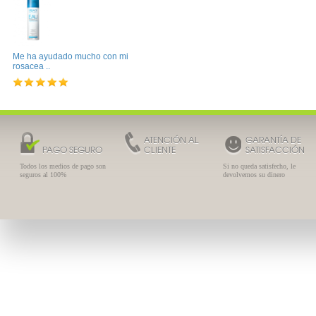
Me ha ayudado mucho con mi
rosacea ..
ATENCIÓN AL
GARANTÍA DE
PAGO SEGURO
CLIENTE
SATISFACCIÓN
Todos los medios de pago son
Si no queda satisfecho, le
seguros al 100%
devolvemos su dinero