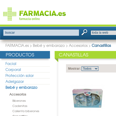
buscar
FARMACIA.es
>
Bebé y embarazo
>
Accesorios
>
Canastillas
PRODUCTOS
CANASTILLAS
Facial
Corporal
Mostrar:
Protección solar
Adelgazar
Bebé y embarazo
Accesorios
Biberones
Cadenitas
Calienta biberones