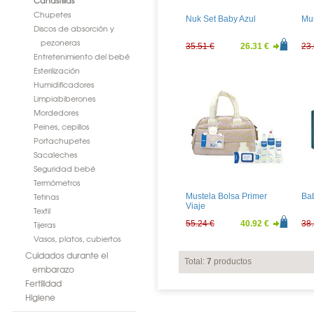
Canastillas
Chupetes
Nuk Set Baby Azul
Mus
Discos de absorción y
pezoneras
35.51 €
26.31 €
23.
Entretenimiento del bebé
Esterilización
Humidificadores
Limpiabiberones
Mordedores
Peines, cepillos
Portachupetes
Sacaleches
Seguridad bebé
Termómetros
Tetinas
Mustela Bolsa Primer
Ba
Viaje
Textil
Tijeras
55.24 €
40.92 €
38.
Vasos, platos, cubiertos
Cuidados durante el
Total:
7
productos
embarazo
Fertilidad
Higiene