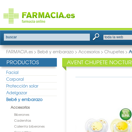
buscar
FARMACIA.es
>
Bebé y embarazo
>
Accesorios
>
Chupetes
>
A
PRODUCTOS
AVENT CHUPETE NOCTURN
Facial
Corporal
Protección solar
Adelgazar
Bebé y embarazo
Accesorios
Biberones
Cadenitas
Calienta biberones