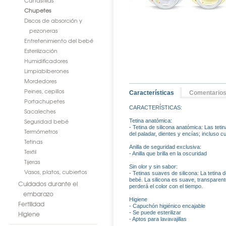
Canastillas
Chupetes
Discos de absorción y
pezoneras
Entretenimiento del bebé
Esterilización
Humidificadores
Limpiabiberones
Mordedores
Peines, cepillos
Características
Comentario
Portachupetes
CARACTERÍSTICAS:
Sacaleches
Seguridad bebé
Tetina anatómica:
- Tetina de silicona anatómica: Las tet
Termómetros
del paladar, dientes y encías; incluso 
Tetinas
Anilla de seguridad exclusiva:
Textil
- Anilla que brilla en la oscuridad
Tijeras
Sin olor y sin sabor:
Vasos, platos, cubiertos
- Tetinas suaves de silicona: La tetina
bebé. La silicona es suave, transparente
Cuidados durante el
perderá el color con el tiempo.
embarazo
Higiene
Fertilidad
- Capuchón higiénico encajable
Higiene
- Se puede esterilizar
- Aptos para lavavajillas