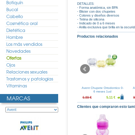
Botiquín
DETALLES:
- Forma anatómica, sin BPA
Bucal
- Blister con dos chupetes
Cabello
- Colores y diseños diversos
- Tetina de silicona
Cosmética oral
- Indicado de 0 a 6 meses
- Anilla exclusiva que brilla en la oscuri
Dietética
Hombre
Productos relacionados
Los más vendidos
Novedades
Ofertas
Ojos
Relaciones sexuales
Trastornos y patologias
Vitaminas
on 0%BPA 260ml
Avent Biberon 0%BPA 330ml
Avent Chupete Ortodontico 0-
A
6 meses 1ud
MARCAS
6.57 €
9.41 €
6.97 €
6.89 €
5.11 €
9
Clientes que compraron esto tam