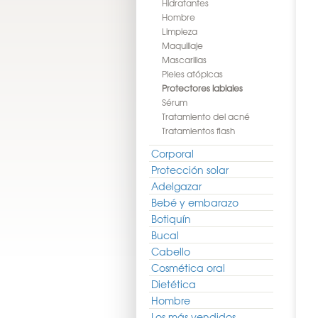
Hidratantes
Hombre
Limpieza
Maquillaje
Mascarillas
Pieles atópicas
Protectores labiales
Sérum
Tratamiento del acné
Tratamientos flash
Corporal
Protección solar
Adelgazar
Bebé y embarazo
Botiquín
Bucal
Cabello
Cosmética oral
Dietética
Hombre
Los más vendidos