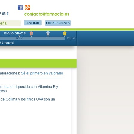
contacto@farmacia.es
 65 €
CREAR CUENTA
seña
ENVÍO GRATIS
65 €
200 €
 € (envío)
aloraciones:
Sé el primero en valorarlo
fórmula enriquecida con Vitamina E y
resa.
e Colima y los filtros UVA son un