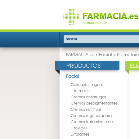
buscar
FARMACIA.es
>
Facial
>
Protectore
PRODUCTOS
ELB
Facial
Calmantes, aguas
termales
Cremas antiarrugas
Cremas despigmentantes
Cremas nutritivas
Cremas regeneradoras
Cremas tratamiento de
rojeces
Exfoliantes