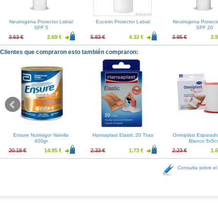
Neutrogena Protector Labial
Eucerin Protector Labial
Neutrogena Protecto
SPF 5
SPF 20
3.63 €
2.69 €
5.83 €
4.32 €
3.95 €
2.9
Clientes que compraron esto también compraron:
Ensure Nutrivigor Vainilla
Hansaplast Elastic 20 Tiras
Omniplast Esparadr
400gr
Blanco 5x5c
20.18 €
14.95 €
2.33 €
1.73 €
2.23 €
1.6
Consulta sobre el