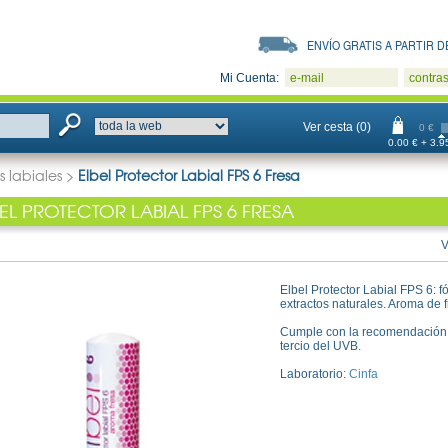
ENVÍO GRATIS A PARTIR DE
Mi Cuenta:
e-mail
contra
Ver cesta (0)
0 €
0.00 € + 3.95
s labiales
>
Elbel Protector Labial FPS 6 Fresa
EL PROTECTOR LABIAL FPS 6 FRESA
V
Elbel Protector Labial FPS 6: 
extractos naturales. Aroma de f
Cumple con la recomendación d
tercio del UVB.
Laboratorio:
Cinfa