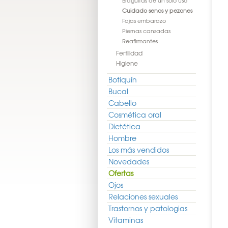
Braguitas de un solo uso
Cuidado senos y pezones
Fajas embarazo
Piernas cansadas
Reafirmantes
Fertilidad
Higiene
Botiquín
Bucal
Cabello
Cosmética oral
Dietética
Hombre
Los más vendidos
Novedades
Ofertas
Ojos
Relaciones sexuales
Trastornos y patologias
Vitaminas