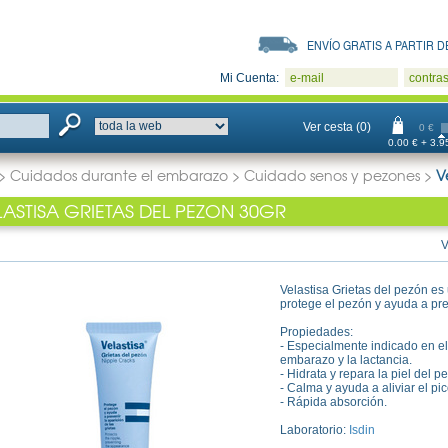
ENVÍO GRATIS A PARTIR DE
Mi Cuenta:
e-mail
contra
Ver cesta (0)
0 €
0.00 € + 3.95
>
Cuidados durante el embarazo
>
Cuidado senos y pezones
>
V
LASTISA GRIETAS DEL PEZON 30GR
V
Velastisa Grietas del pezón es
protege el pezón y ayuda a pre
Propiedades:
- Especialmente indicado en el
embarazo y la lactancia.
- Hidrata y repara la piel del p
- Calma y ayuda a aliviar el p
- Rápida absorción.
Laboratorio:
Isdin