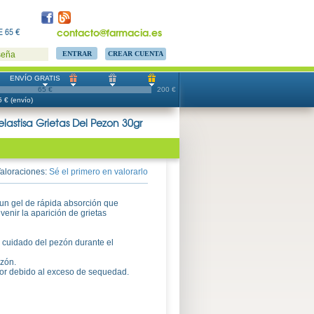
contacto@farmacia.es
 65 €
CREAR CUENTA
seña
ENVÍO GRATIS
65 €
200 €
 € (envío)
elastisa Grietas Del Pezon 30gr
aloraciones:
Sé el primero en valorarlo
 un gel de rápida absorción que
venir la aparición de grietas
 cuidado del pezón durante el
ezón.
icor debido al exceso de sequedad.