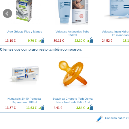
Urgo Grietas Pies y Manos
Velastisa Antiestrias Tubo
Velastisa Intim Hidr
250ml
12 monodosi
13.10 €
9.70 €
30.11 €
22.30 €
24.52 €
18.1
Clientes que compraron esto también compraron:
Nutraisdin ZN40 Pomada
Suavinex Chupete TodoGoma
Reparadora 100ml
Tetina Redonda 0-6m 1ud
13.37 €
11.63 €
4.41 €
3.84 €
Consulta sobre el