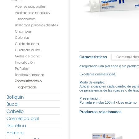
Aceites corporales
Aspiradores nasales y
recambios
Bálsamos primeros dientes
Champús
Colonias
Cuidado cara
Cuidado culito
Geles de baño
Características
Comentario
Hidratación
asegurando una piel sana y sin proble
Pañales
Toallitas húmedas
Excelente cosmeticidad.
Zonas irritadas o
Modo de empleo:
agrietadas
Aplicar a diario en cada cambio de paña
de persistencia de las rojeces o de les
Botiquín
Presentacion:
Pomada en tubo 100 ml - Uso externo
Bucal
Cabello
Productos relacionados
Cosmética oral
Dietética
Hombre