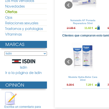
Los más vendidos
Novedades
Ofertas
Ojos
alfate Crema
Babe Urea 10% Locion
Nutraisdin AF Pomada
Relaciones sexuales
ora 100ml
Reparadora 500ml
Reparadora 50ml
Trastornos y patologias
13.58 €
16.91 €
12.52 €
14.88 €
11.02 €
6
Vitaminas
Clientes que compraron esto tam
MARCAS
Isdin
Ir a la página de Isdin
ay Anthelios XL
Lutsine Eryplast Pasta Al
Mustela Hydra-Bebe Cara
Spray 200ml
Agua 75gr
40ml
OPINIÓN
15.08 €
9.11 €
7.93 €
8.38 €
7.28 €
7
Escriba un comentario para