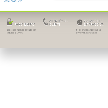
este producto
ATENCIÓN AL
GARANTÍA DE
PAGO SEGURO
CLIENTE
SATISFACCIÓN
Todos los medios de pago son
Si no queda satisfecho, le
seguros al 100%
devolvemos su dinero