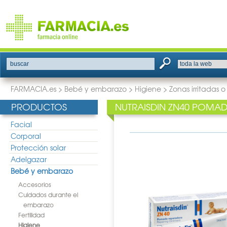
buscar
FARMACIA.es
>
Bebé y embarazo
>
Higiene
>
Zonas irritadas 
PRODUCTOS
NUTRAISDIN ZN40 POMA
Facial
Corporal
Protección solar
Adelgazar
Bebé y embarazo
Accesorios
Cuidados durante el
embarazo
Fertilidad
Higiene