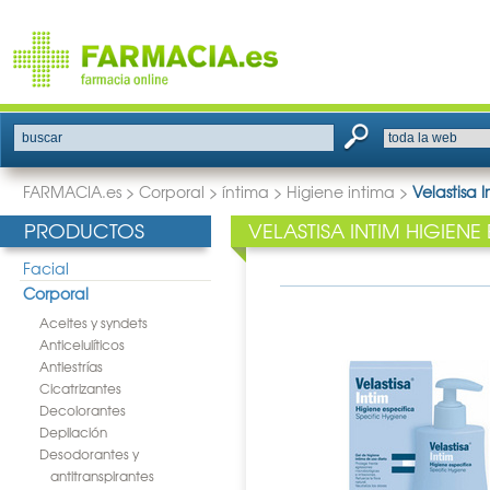
buscar
FARMACIA.es
>
Corporal
>
íntima
>
Higiene intima
>
Velastisa 
PRODUCTOS
VELASTISA INTIM HIGIENE
Facial
Corporal
Aceites y syndets
Anticelulíticos
Antiestrías
Cicatrizantes
Decolorantes
Depilación
Desodorantes y
antitranspirantes