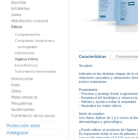
Esponjas
Exfoliantes
Geles
Hidratación corporal
Íntima
Complementos
Compresas, tampones y
protegeslips
Hidratantes
Características
Comentario
Higiene intima
Incontinencia
Sin jabón
Tratamiento hemorroides
Indicado en las distintas etapas de la
Manos/uñas
relaciones sexuales) y situaciones don
incluso irritaciones.
Nariz
Propiedades:
Oídos
- Previene y protege frente a agresiones
Pieles atópicas
- Respeta el pH fisiológico y refuerza la 
- Hidrata y ayuda a evitar la sequedad.
Pies/piernas
- Neutraliza los malos olores.
Reafirmantes
Modo de empleo:
Tratamiento de los senos
Uso diario. Aplicar de 1 a 2 veces al d
dermatológico y ginecológico.
Protección solar
¿Puedo utilizar un producto de Higiene 
Adelgazar
Es importante evitar el uso de jabones a
con un pH adecuado (4,5.5,5) que no alte