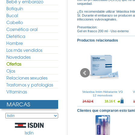
Bebé y embarazo
sequedad.
Botiquín
¿Es recomendable utilizar Velastisa In
Bucal
Sí. Durante el embarazo se producen al
infecciones vulvovaginales.
Cabello
Presentacion:
Cosmética oral
Gel en frasco 200 ml - Uso externo
Dietética
Productos relacionados
Hombre
Los más vendidos
Novedades
Ofertas
Ojos
Relaciones sexuales
Trastornos y patologias
Vitaminas
igiene Intima
Germisdin Higiene Corporal
Velastisa Intim Hidratante VG
V
50ml
250ml
12 monodosis
7.30 €
6.03 €
4.46 €
24.52 €
18.16 €
1
MARCAS
Clientes que compraron esto tam
Isdin