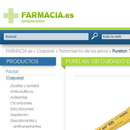
buscar
FARMACIA.es
>
Corporal
>
Tratamiento de los senos
>
Purelan 
PRODUCTOS
PURELAN 100 CUIDADO 
Facial
Corporal
Aceites y syndets
Anticelulíticos
Antiestrías
Cicatrizantes
Decolorantes
Depilación
Desodorantes y
antitranspirantes