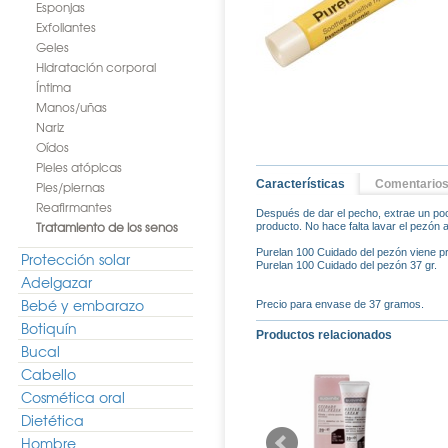
Esponjas
Exfoliantes
Geles
Hidratación corporal
Íntima
Manos/uñas
Nariz
Oídos
Pieles atópicas
Características
Comentario
Pies/piernas
Reafirmantes
Después de dar el pecho, extrae un poco
Tratamiento de los senos
producto. No hace falta lavar el pezón 
Purelan 100 Cuidado del pezón viene p
Protección solar
Purelan 100 Cuidado del pezón 37 gr.
Adelgazar
Bebé y embarazo
Precio para envase de 37 gramos.
Botiquín
Productos relacionados
Bucal
Cabello
Cosmética oral
Dietética
Hombre