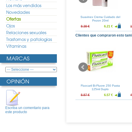
Los más vendidos
Novedades
Capital Cuidado
Sesderma Acglicolic Classic
Suavinex Crema Cuidado del
Ofertas
 y Labios 15ml
Crema Hidratante SPF 15
Pezon 20ml
50ml + Sesderma C-Vit Crema
Ojos
41.95 €
50.36 €
37.30 €
8.38 €
6.21 €
1
Contorno de Ojos
Relaciones sexuales
Clientes que compraron esto tam
Trastornos y patologias
Vitaminas
MARCAS
OPINIÓN
ra 30 Capsulas
Mitosyl Pomada Protectora
Fluocaril Bi-Fluore 250 Pasta
65gr
125ml Duplo
13.49 €
7.40 €
5.48 €
8.87 €
6.57 €
4
Escriba un comentario para
este producto