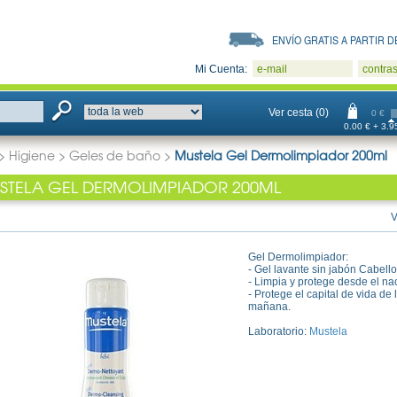
ENVÍO GRATIS A PARTIR DE
Mi Cuenta:
e-mail
contra
Ver cesta (0)
0 €
0.00 € + 3.95
>
Higiene
>
Geles de baño
>
Mustela Gel Dermolimpiador 200ml
STELA GEL DERMOLIMPIADOR 200ML
V
Gel Dermolimpiador:
- Gel lavante sin jabón Cabell
- Limpia y protege desde el na
- Protege el capital de vida de
mañana.
Laboratorio:
Mustela