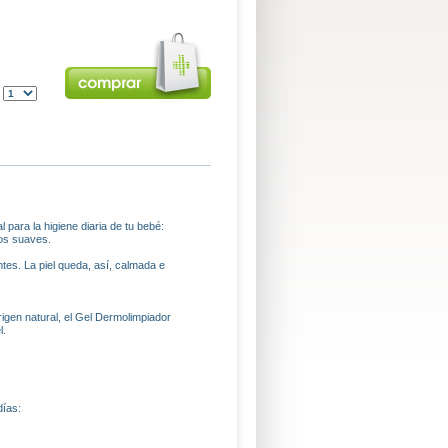
:
 para la higiene diaria de tu bebé:
vos suaves.
es. La piel queda, así, calmada e
gen natural, el Gel Dermolimpiador
l.
días: