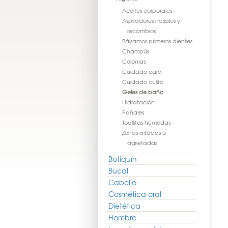
Aceites corporales
Aspiradores nasales y
recambios
Bálsamos primeros dientes
Champús
Colonias
Cuidado cara
Cuidado culito
Geles de baño
Hidratación
Pañales
Toallitas húmedas
Zonas irritadas o
agrietadas
Botiquín
Bucal
Cabello
Cosmética oral
Dietética
Hombre