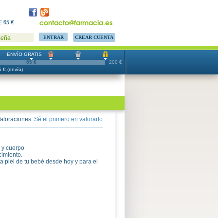
contacto@farmacia.es
 65 €
CREAR CUENTA
seña
ENVÍO GRATIS
65 €
200 €
 € (envío)
aloraciones:
Sé el primero en valorarlo
o y cuerpo
cimiento.
 la piel de tu bebé desde hoy y para el