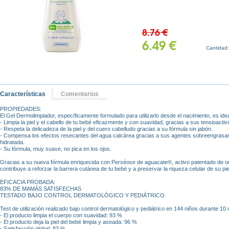
8.76 €
6.49 €
Cantidad
Características
Comentarios
PROPIEDADES:
El Gel Dermolimpiador, específicamente formulado para utilizarlo desde el nacimiento, es ideal
- Limpia la piel y el cabello de tu bebé eficazmente y con suavidad, gracias a sus tensioacti
- Respeta la delicadeza de la piel y del cuero cabelludo gracias a su fórmula sin jabón.
- Compensa los efectos resecantes del agua calcárea gracias a sus agentes sobreengrasant
hidratada.
- Su fórmula, muy suave, no pica en los ojos.
Gracias a su nueva fórmula enriquecida con Perséose de aguacate®, activo patentado de ori
contribuye a reforzar la barrera cutánea de tu bebé y a preservar la riqueza celular de su pie
EFICACIA PROBADA:
83% DE MAMÁS SATISFECHAS
TESTADO BAJO CONTROL DERMATOLÓGICO Y PEDIÁTRICO
Test de utilización realizado bajo control dermatológico y pediátrico en 144 niños durante 10 
- El producto limpia el cuerpo con suavidad: 93 %
- El producto deja la piel del bebé limpia y aseada: 96 %
- Satisfacción global: 83 %