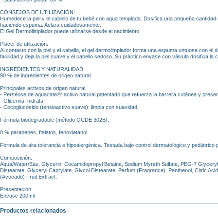
CONSEJOS DE UTILIZACIÓN:
Humedece la piel y el cabello de tu bebé con agua templada. Dosifica una pequeña cantidad
haciendo espuma. Aclara cuidadosamente.
El Gel Dermolimpiador puede utilizarse desde el nacimiento.
Placer de utilización:
Al contacto con la piel y el cabello, el gel dermolimpiador forma una espuma untuosa con el
facilidad y deja la piel suave y el cabello sedoso. Su práctico envase con válvula dosifica la
INGREDIENTES Y NATURALIDAD:
90 % de ingredientes de origen natural.
Principales activos de origen natural:
- Perséose de aguacate®: activo natural patentado que refuerza la barrera cutánea y preserv
- Glicerina: hidrata.
- Cocoglucósido (tensioactivo suave): limpia con suavidad.
Fórmula biodegradable (método OCDE 302B).
0 % parabenes, ftalatos, fenoxietanol.
Fórmula de alta tolerancia e hipoalergénica. Testada bajo control dermatológico y pediátrico
Composición:
Aqua/Water/Eau, Glycerin, Cocamidopropyl Betaine, Sodium Myreth Sulfate, PEG-7 Glycer
Distearate, Glyceryl Caprylate, Glycol Distearate, Parfum (Fragrance), Panthenol, Citric Ac
(Avocado) Fruit Extract.
Presentacion:
Envase 200 ml
Productos relacionados