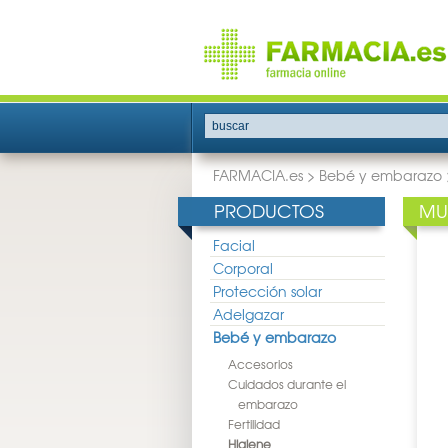
buscar
FARMACIA.es
>
Bebé y embarazo
PRODUCTOS
MU
Facial
Corporal
Protección solar
Adelgazar
Bebé y embarazo
Accesorios
Cuidados durante el
embarazo
Fertilidad
Higiene