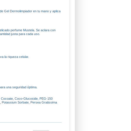
 de Gel Dermolimpiador en tu mano y aplica
 delicado perfume Mustela. Se aclara con
 cantidad justa para cada uso.
a la riqueza celular.
 para una seguridad óptima.
yl Cocoate, Coco-Glucoside, PEG-150
id, Potassium Sorbate, Persea Gratissima