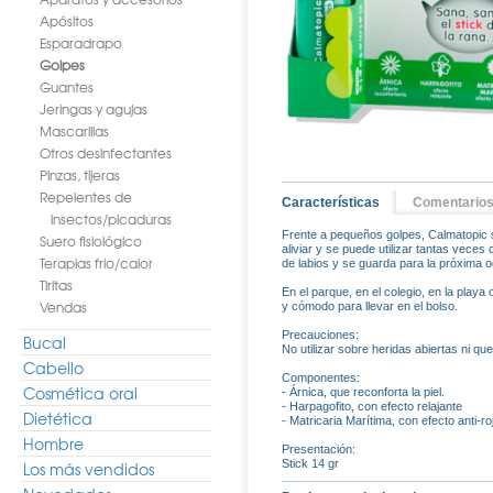
Apósitos
Esparadrapo
Golpes
Guantes
Jeringas y agujas
Mascarillas
Otros desinfectantes
Pinzas, tijeras
Repelentes de
Características
Comentario
insectos/picaduras
Frente a pequeños golpes, Calmatopic st
Suero fisiológico
aliviar y se puede utilizar tantas vece
Terapias frio/calor
de labios y se guarda para la próxima o
Tiritas
En el parque, en el colegio, en la play
Vendas
y cómodo para llevar en el bolso.
Precauciones:
Bucal
No utilizar sobre heridas abiertas ni qu
Cabello
Componentes:
Cosmética oral
- Árnica, que reconforta la piel.
- Harpagofito, con efecto relajante
Dietética
- Matricaria Marítima, con efecto anti-ro
Hombre
Presentación:
Stick 14 gr
Los más vendidos