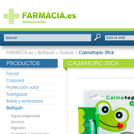
buscar
FARMACIA.es
>
Botiquín
>
Golpes
>
Calmatopic Stick
PRODUCTOS
CALMATOPIC STICK
Facial
Corporal
Protección solar
Adelgazar
Bebé y embarazo
Botiquín
Agua oxigenada
Alcohol
Algodón
Aparatos y accesorios