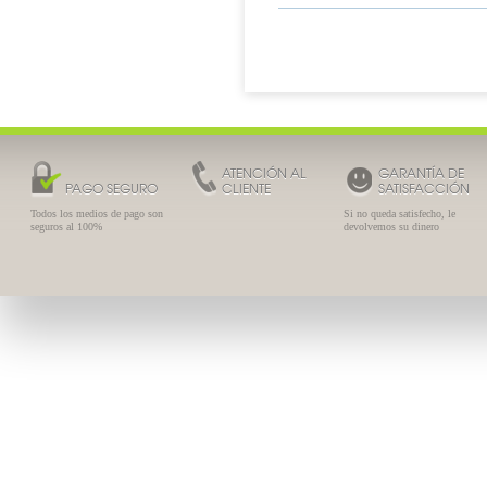
1
ATENCIÓN AL
GARANTÍA DE
PAGO SEGURO
CLIENTE
SATISFACCIÓN
Todos los medios de pago son
Si no queda satisfecho, le
seguros al 100%
devolvemos su dinero