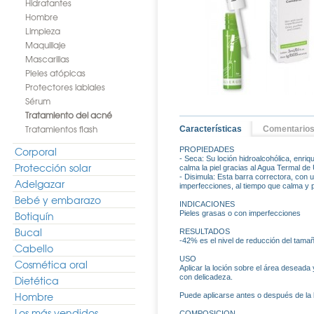
Hidratantes
Hombre
Limpieza
Maquillaje
Mascarillas
Pieles atópicas
Protectores labiales
Sérum
Tratamiento del acné
Tratamientos flash
Características
Comentario
Corporal
PROPIEDADES
- Seca: Su loción hidroalcohólica, enri
Protección solar
calma la piel gracias al Agua Termal de 
- Disimula: Esta barra correctora, con 
Adelgazar
imperfecciones, al tiempo que calma y p
Bebé y embarazo
INDICACIONES
Botiquín
Pieles grasas o con imperfecciones
Bucal
RESULTADOS
-42% es el nivel de reducción del tamañ
Cabello
USO
Cosmética oral
Aplicar la loción sobre el área deseada 
con delicadeza.
Dietética
Hombre
Puede aplicarse antes o después de la 
Los más vendidos
COMPOSICION