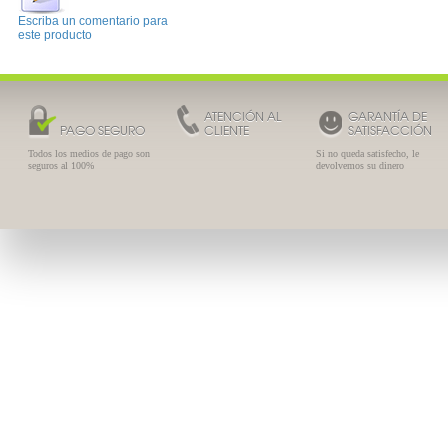
Escriba un comentario para
este producto
ATENCIÓN AL
GARANTÍA DE
PAGO SEGURO
CLIENTE
SATISFACCIÓN
Todos los medios de pago son
Si no queda satisfecho, le
seguros al 100%
devolvemos su dinero