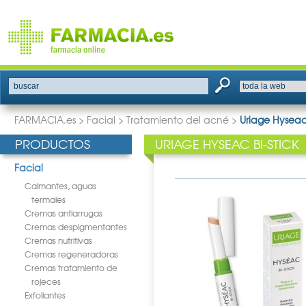
buscar
FARMACIA.es
>
Facial
>
Tratamiento del acné
>
Uriage Hyseac 
PRODUCTOS
URIAGE HYSEAC BI-STICK
Facial
Calmantes, aguas
termales
Cremas antiarrugas
Cremas despigmentantes
Cremas nutritivas
Cremas regeneradoras
Cremas tratamiento de
rojeces
Exfoliantes