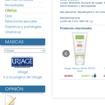
Loción, BHA/AHA, Extracto de regaliz, 
Novedades
efecto luminoso y aterciopelado
Ofertas
Alta tolerancia. Hipoalergénico. No co
Ojos
PRESENTACION
Relaciones sexuales
Loción de 3 ml y Stick de 1 g
Trastornos y patologias
Productos relacionados
Vitaminas
MARCAS
e Syndet 400ml
Uriage Isofill Crema 50ml
Uriage Hyseac Fluido SPF50
Uriage
50ml
11.72 €
37.11 €
27.49 €
18.69 €
13.84 €
1
Ir a la página de Uriage
OPINIÓN