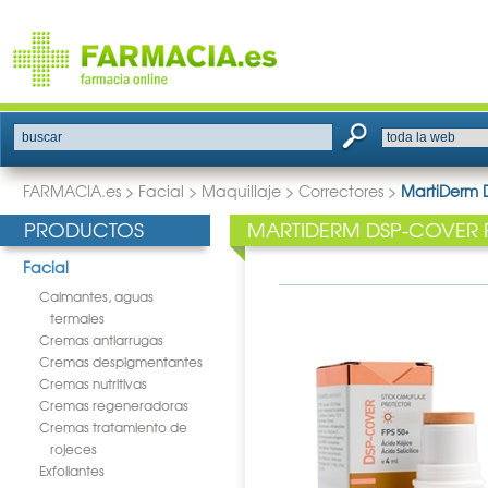
buscar
FARMACIA.es
>
Facial
>
Maquillaje
>
Correctores
>
MartiDerm 
PRODUCTOS
MARTIDERM DSP-COVER F
Facial
Calmantes, aguas
termales
Cremas antiarrugas
Cremas despigmentantes
Cremas nutritivas
Cremas regeneradoras
Cremas tratamiento de
rojeces
Exfoliantes