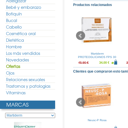
Adelgazar
Productos relacionados
Bebé y embarazo
Botiquín
Bucal
Cabello
Cosmética oral
Dietética
Hombre
Los más vendidos
rema de manos
MartiDerm KRONO AGE
Martiderm
0ml
Sérum 30ml
PROTEOGLICANOS FPS 30
Novedades
Ampollas
5.90 €
58.32 €
43.20 €
45.90 €
34.00 €
3
Ofertas
Clientes que compraron esto tam
Ojos
Relaciones sexuales
Trastornos y patologias
Vitaminas
MARCAS
scrom Control
Vitacrecil Complex 90
Neusc-P Rosa
oster Fluid
Capsulas