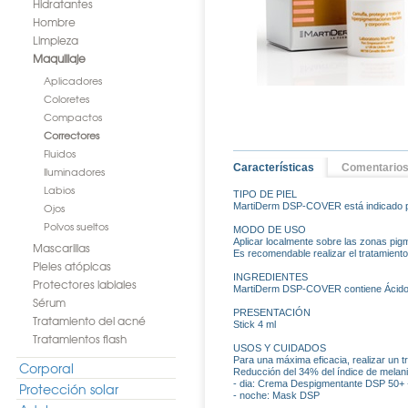
Hidratantes
Hombre
Limpieza
Maquillaje
Aplicadores
Coloretes
Compactos
Correctores
Fluidos
Características
Comentarios
Iluminadores
Labios
TIPO DE PIEL
Ojos
MartiDerm DSP-COVER está indicado pa
Polvos sueltos
MODO DE USO
Aplicar localmente sobre las zonas pigm
Mascarillas
Es recomendable realizar el tratamient
Pieles atópicas
INGREDIENTES
Protectores labiales
MartiDerm DSP-COVER contiene Ácido Kó
Sérum
PRESENTACIÓN
Tratamiento del acné
Stick 4 ml
Tratamientos flash
USOS Y CUIDADOS
Para una máxima eficacia, realizar un 
Corporal
Reducción del 34% del índice de melan
- dia: Crema Despigmentante DSP 50+
Protección solar
- noche: Mask DSP