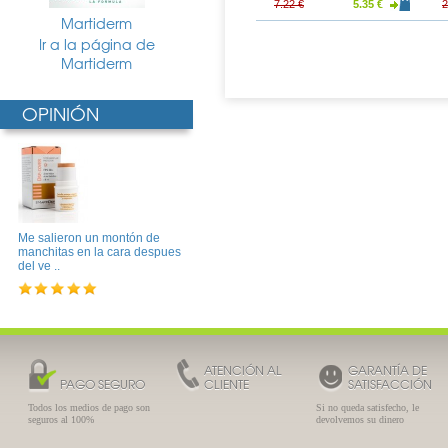
28.68 €
33.35 €
24.71 €
7.22 €
5.35 €
2
Martiderm
Ir a la página de
Martiderm
OPINIÓN
Me salieron un montón de
manchitas en la cara despues
del ve ..
ATENCIÓN AL
GARANTÍA DE
PAGO SEGURO
CLIENTE
SATISFACCIÓN
Todos los medios de pago son
Si no queda satisfecho, le
seguros al 100%
devolvemos su dinero