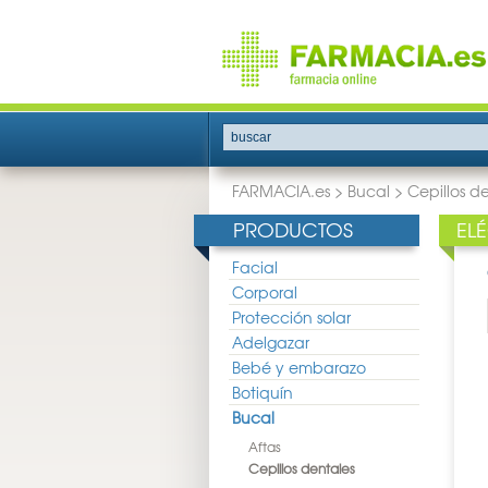
buscar
FARMACIA.es
>
Bucal
>
Cepillos d
PRODUCTOS
EL
Facial
Corporal
Protección solar
Adelgazar
Bebé y embarazo
Botiquín
Bucal
Aftas
Cepillos dentales