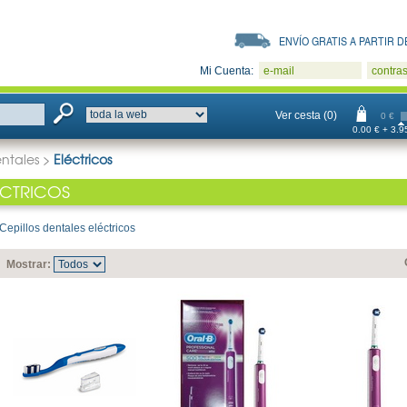
ENVÍO GRATIS A PARTIR DE
Mi Cuenta:
e-mail
contra
Ver cesta (0)
0 €
0.00 € + 3.95
entales
>
Eléctricos
ÉCTRICOS
Cepillos dentales eléctricos
Mostrar: