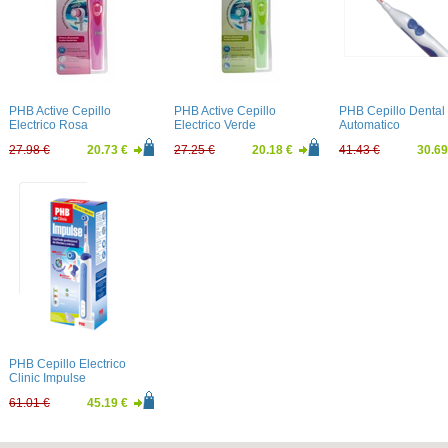
PHB Active Cepillo
PHB Active Cepillo
PHB Cepillo Dental 
Electrico Rosa
Electrico Verde
Automatico
27.98 €
20.73 €
27.25 €
20.18 €
41.43 €
30.69
PHB Cepillo Electrico
Clinic Impulse
61.01 €
45.19 €