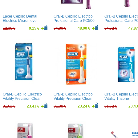
Lacer Cepillo Dental
Oral-B Cepillo Electrico
Oral-B Cepillo Elect
Electrico Micromove
Profesional Care PC500
Profesional Care P
Medio
Morado
Violeta
12.35 €
9.15 €
64.80 €
48.00 €
64.62 €
47.87
Oral-B Cepillo Electrico
Oral-B Cepillo Electrico
Oral-B Cepillo Elect
Vitality Precision Clean
Vitality Precision Clean
Vitality Trizone
Naranja
31.62 €
23.43 €
31.38 €
23.24 €
31.62 €
23.43