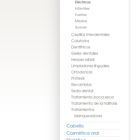
Eléctricos
Infantiles
Fuertes
Medios
Suaves
Cepillos interdentales
Colutorios
Dentífricos
Geles dentales
Herpes labial
Limpiadores linguales
Ortodoncia
Prótesis
Recambios
Seda dental
Tratamiento boca seca
Tratamiento de la halitosis
Tratamientos
blanqueadores
Cabello
Cosmética oral