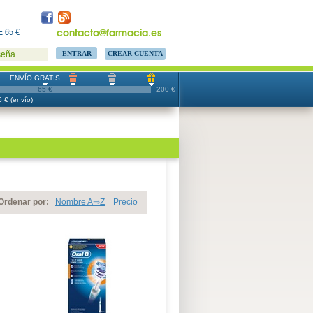
contacto@farmacia.es
 65 €
CREAR CUENTA
seña
ENVÍO GRATIS
65 €
200 €
 € (envío)
Ordenar por:
Nombre A⇒Z
Precio