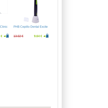
Clinic
PHB Cepillo Dental Excite
 €
13.02 €
9.64 €