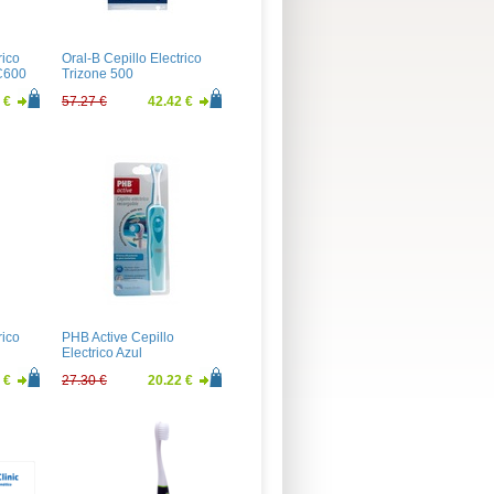
rico
Oral-B Cepillo Electrico
C600
Trizone 500
 €
57.27 €
42.42 €
rico
PHB Active Cepillo
Electrico Azul
 €
27.30 €
20.22 €