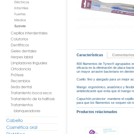
Eléctricos
Infantiles
Fuertes
Medios
Suaves
Cepillos interdentales
Colutorios
Dentífricos
Geles dentales
Características
Comentario
Herpes labial
Limpiadores linguales
800 filamentos de Tynex® agrupados en
eficacia en la eliminación de placa bac
Ortodoncia
un mayor arrastre bacteriano en dientes
Prótesis
Cuello: fino y alargado para un mejor a
Recambios
Seda dental
Mango: ergonómico, anatómico y flexibl
antideslizante que evita que el mango re
Tratamiento boca seca
Tratamiento de la halitosis
Capuchón protector: mantiene el cepill
para que los filamentos se sequen sin to
Tratamientos
blanqueadores
Productos relacionados
Cabello
Cosmética oral