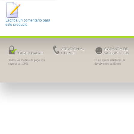
Escriba un comentario para
este producto
ATENCIÓN AL
GARANTÍA DE
PAGO SEGURO
CLIENTE
SATISFACCIÓN
Todos los medios de pago son
Si no queda satisfecho, le
seguros al 100%
devolvemos su dinero