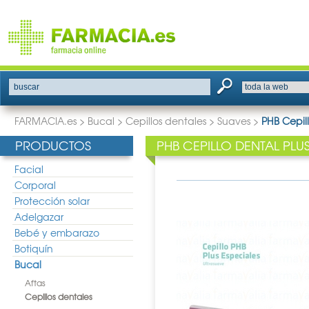
buscar
FARMACIA.es
>
Bucal
>
Cepillos dentales
>
Suaves
>
PHB Cepill
PRODUCTOS
PHB CEPILLO DENTAL PLU
Facial
Corporal
Protección solar
Adelgazar
Bebé y embarazo
Botiquín
Bucal
Aftas
Cepillos dentales