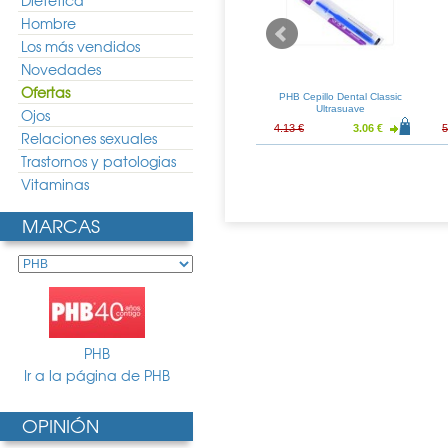
Dietética
Hombre
Los más vendidos
Novedades
Ofertas
Dental Infantil
PHB Cepillo Dental Excite
PHB Cepillo Dental Classic
Ultrasuave
Ojos
3.03 €
13.02 €
9.64 €
4.13 €
3.06 €
5
Relaciones sexuales
Trastornos y patologias
Vitaminas
MARCAS
PHB
Ir a la página de PHB
OPINIÓN