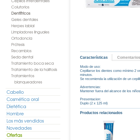
Cepillos interdentales
Colutorios
Dentífricos
Geles dentales
Herpes labial
Limpiadores linguales
Ortodoncia
Prótesis
Recambios
Seda dental
Características
Comentario
Tratamiento boca seca
Modo de uso:
Tratamiento de la halitosis
Cepillarse los dientes como mínimo 2 v
Tratamientos
minutos.
Se recomienda la utilización de un cepill
blanqueadores
Advertencias:
Cabello
Mantener fuera del alcance de los niños
Cosmética oral
Presentacion:
Duplo (2 x 125 ml)
Dietética
Hombre
Productos relacionados
Los más vendidos
Novedades
Ofertas