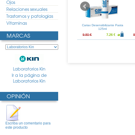
Ojos
Relaciones sexuales
Trastornos y patologias
Vitaminas
plast Pasta al
Vitis Encias Pasta Dentifrica
Cariax Desensibilizante Pasta
5gr Duplo
150ml Duplo
125ml
MARCAS
11.16 €
15.53 €
11.51 €
9.80 €
7.26 €
8
Laboratorios Kin
Ir a la página de
Laboratorios Kin
OPINIÓN
Escriba un comentario para
este producto