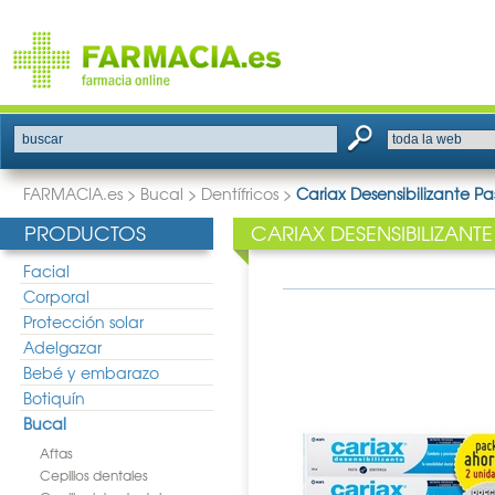
buscar
FARMACIA.es
>
Bucal
>
Dentífricos
>
Cariax Desensibilizante P
PRODUCTOS
CARIAX DESENSIBILIZANT
Facial
Corporal
Protección solar
Adelgazar
Bebé y embarazo
Botiquín
Bucal
Aftas
Cepillos dentales