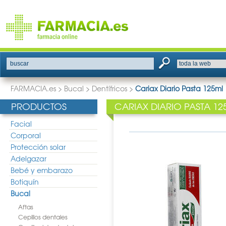
buscar
FARMACIA.es
>
Bucal
>
Dentífricos
>
Cariax Diario Pasta 125ml
PRODUCTOS
CARIAX DIARIO PASTA 12
Facial
Corporal
Protección solar
Adelgazar
Bebé y embarazo
Botiquín
Bucal
Aftas
Cepillos dentales