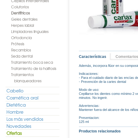
Cepillos interdentales
Colutorios
Dentífricos
Geles dentales
Herpes labial
Limpiadores linguales
Ortodoncia
Prótesis
Recambios
Seda dental
Características
Comentario
Tratamiento boca seca
Además, incorpora flúor en su composici
Tratamiento de la halitosis
Tratamientos
Indicaciones:
- Para el cuidado diario de las encías d
blanqueadores
- Prevención de la caries dental
Cabello
Modo de uso:
Cepillarse los dientes como mínimo 2 v
Cosmética oral
minutos. No ingerir.
Dietética
Advertencias:
Mantener fuera del alcance de los niños
Hombre
Los más vendidos
Presentacion:
125 ml
Novedades
Productos relacionados
Ofertas