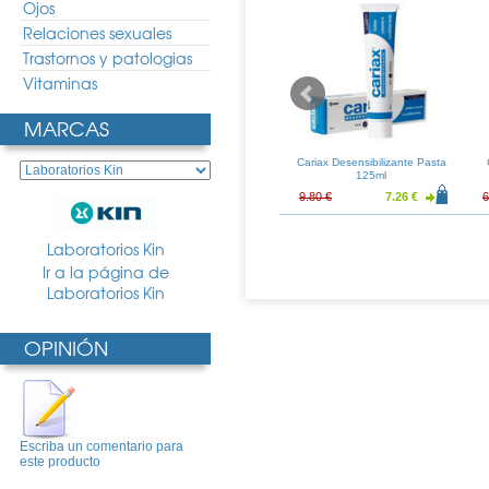
Ojos
Relaciones sexuales
Trastornos y patologias
Vitaminas
MARCAS
 Pasta 125ml
Elgydium Pasta 75ml
Cariax Desensibilizante Pasta
125ml
5.43 €
7.60 €
5.63 €
9.80 €
7.26 €
6
Laboratorios Kin
Ir a la página de
Laboratorios Kin
OPINIÓN
Escriba un comentario para
este producto