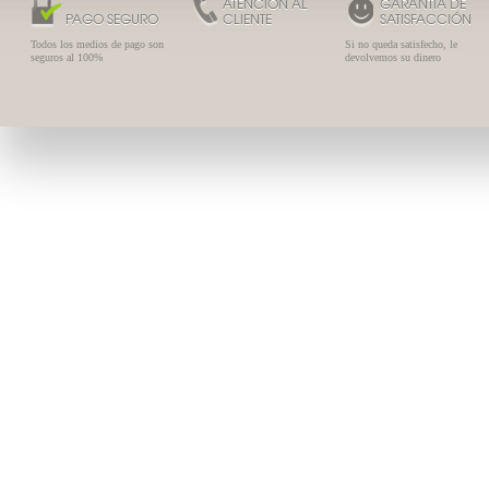
ATENCIÓN AL
GARANTÍA DE
PAGO SEGURO
CLIENTE
SATISFACCIÓN
Todos los medios de pago son
Si no queda satisfecho, le
seguros al 100%
devolvemos su dinero