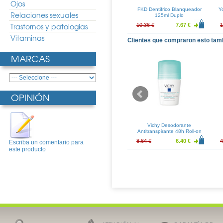
Ojos
 Gel Dentifrico
Serenia 30 Capsulas Duplo
FKD Dentifrico Blanqueador
Y
Relaciones sexuales
 Dental Junior
125ml Duplo
Trastornos y patologias
5.58 €
12.67 €
9.38 €
10.36 €
7.67 €
1
Vitaminas
Clientes que compraron esto tam
MARCAS
OPINIÓN
 Comprimidos
Ricola Caramelos Hierbas
Vichy Desodorante
Suizas Caja
Antitranspirante 48h Roll-on
50ml
15.64 €
3.16 €
2.34 €
8.64 €
6.40 €
4
Escriba un comentario para
este producto