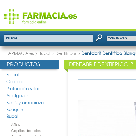
buscar
FARMACIA.es
>
Bucal
>
Dentífricos
>
Dentabrit Dentifrico Bla
PRODUCTOS
DENTABRIT DENTIFRICO 
Facial
Corporal
Protección solar
Adelgazar
Bebé y embarazo
Botiquín
Bucal
Aftas
Cepillos dentales