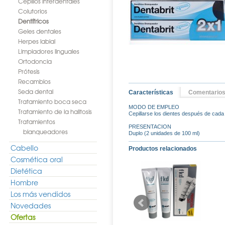
Cepillos interdentales
Colutorios
Dentífricos
Geles dentales
Herpes labial
Limpiadores linguales
Ortodoncia
Prótesis
Recambios
Seda dental
Características
Comentario
Tratamiento boca seca
MODO DE EMPLEO
Tratamiento de la halitosis
Cepillarse los dientes después de cada 
Tratamientos
PRESENTACION
blanqueadores
Duplo (2 unidades de 100 ml)
Cabello
Productos relacionados
Cosmética oral
Dietética
Hombre
Los más vendidos
Novedades
Ofertas