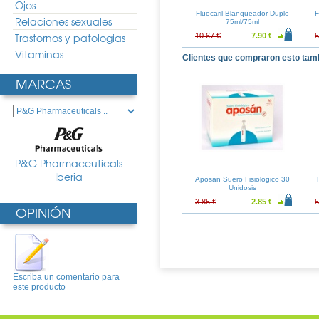
Ojos
Fluore Colutorio
Fluocaril Kids Vuelta al Cole
Fluocaril Blanqueador Duplo
F
Relaciones sexuales
50ml
75ml/75ml
Trastornos y patologias
3.75 €
8.45 €
6.26 €
10.67 €
7.90 €
5
Vitaminas
Clientes que compraron esto tam
MARCAS
P&G Pharmaceuticals
Iberia
Aposan Suero Fisiologico 30
Unidosis
3.85 €
2.85 €
5
OPINIÓN
Escriba un comentario para
este producto