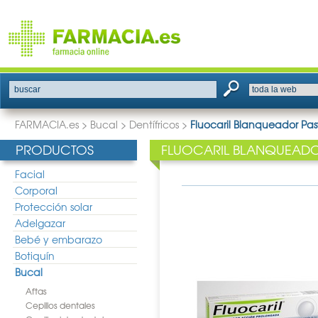
buscar
FARMACIA.es
>
Bucal
>
Dentífricos
>
Fluocaril Blanqueador Pas
PRODUCTOS
FLUOCARIL BLANQUEADO
Facial
Corporal
Protección solar
Adelgazar
Bebé y embarazo
Botiquín
Bucal
Aftas
Cepillos dentales