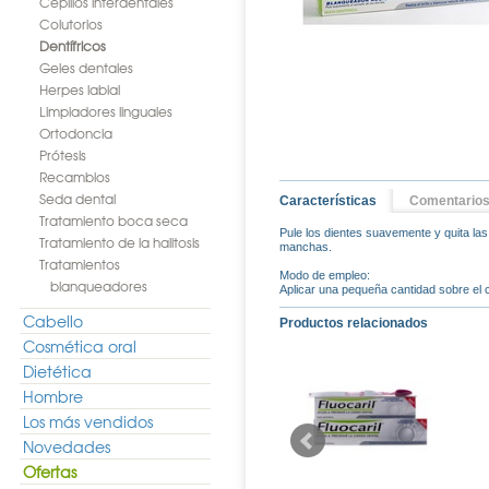
Cepillos interdentales
Colutorios
Dentífricos
Geles dentales
Herpes labial
Limpiadores linguales
Ortodoncia
Prótesis
Recambios
Seda dental
Características
Comentario
Tratamiento boca seca
Pule los dientes suavemente y quita l
Tratamiento de la halitosis
manchas.
Tratamientos
Modo de empleo:
blanqueadores
Aplicar una pequeña cantidad sobre el 
Cabello
Productos relacionados
Cosmética oral
Dietética
Hombre
Los más vendidos
Novedades
Ofertas