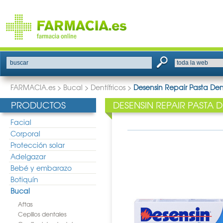
buscar
FARMACIA.es
>
Bucal
>
Dentífricos
>
Desensin Repair Pasta Den
PRODUCTOS
DESENSIN REPAIR PASTA 
Facial
Corporal
Protección solar
Adelgazar
Bebé y embarazo
Botiquín
Bucal
Aftas
Cepillos dentales