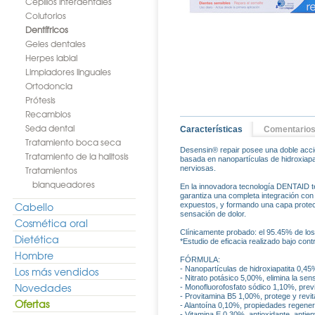
Cepillos interdentales
Colutorios
Dentífricos
Geles dentales
Herpes labial
Limpiadores linguales
Ortodoncia
Prótesis
Recambios
Seda dental
Características
Comentario
Tratamiento boca seca
Desensin® repair posee una doble acci
Tratamiento de la halitosis
basada en nanopartículas de hidroxiapat
Tratamientos
nerviosas.
blanqueadores
En la innovadora tecnología DENTAID te
garantiza una completa integración con e
Cabello
expuestos, y formando una capa protect
sensación de dolor.
Cosmética oral
Clínicamente probado: el 95.45% de los
Dietética
*Estudio de eficacia realizado bajo cont
Hombre
FÓRMULA:
Los más vendidos
- Nanopartículas de hidroxiapatita 0,45
- Nitrato potásico 5,00%, elimina la sen
Novedades
- Monofluorofosfato sódico 1,10%, previ
- Provitamina B5 1,00%, protege y revita
Ofertas
- Alantoína 0,10%, propiedades regener
- Vitamina E 0,30%, antioxidante, antien