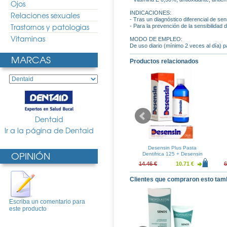
Ojos
INDICACIONES:
Relaciones sexuales
- Tras un diagnóstico diferencial de sens
Trastornos y patologias
- Para la prevención de la sensibilidad
Vitaminas
MODO DE EMPLEO:
De uso diario (mínimo 2 veces al día) pa
MARCAS
Productos relacionados
Dentaid
Ir a la página de Dentaid
Dentrifico 75ml
Desensin Plus Colutorio
Desensin Plus Pasta
OPINIÓN
1000ml
Dentifrica 125 + Desensin
Plus Colutorio 500ml
4.49 €
16.04 €
11.88 €
14.46 €
10.71 €
6
Clientes que compraron esto tam
Escriba un comentario para
este producto