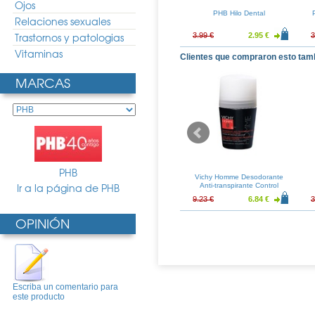
Ojos
o Dental Plus
PHB Cepillo Dental Plus
PHB Hilo Dental
Relaciones sexuales
edio
Ultrasuave
Trastornos y patologias
2.88 €
4.62 €
3.42 €
3.99 €
2.95 €
3
Vitaminas
Clientes que compraron esto tam
MARCAS
PHB
ion Inmediata 5
Avene Espuma Limpiadora
Vichy Homme Desodorante
Ir a la página de PHB
ollas
Matificante 150ml
Anti-transpirante Control
Extremo 50ml
11.24 €
20.14 €
14.92 €
9.23 €
6.84 €
3
OPINIÓN
Escriba un comentario para
este producto