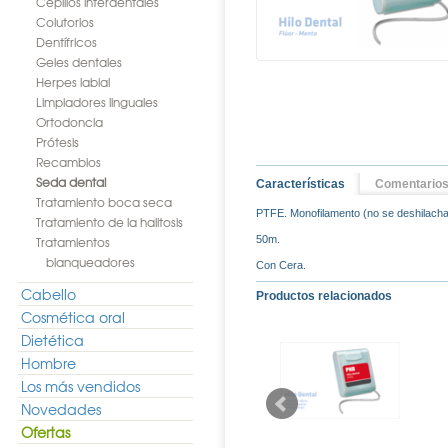
Cepillos interdentales
Colutorios
Dentífricos
Geles dentales
Herpes labial
Limpiadores linguales
Ortodoncia
Prótesis
Recambios
Seda dental
Características
Comentario
Tratamiento boca seca
PTFE. Monofilamento (no se deshilacha 
Tratamiento de la halitosis
Tratamientos
50m.
blanqueadores
Con Cera.
Cabello
Productos relacionados
Cosmética oral
Dietética
Hombre
Los más vendidos
Novedades
Ofertas