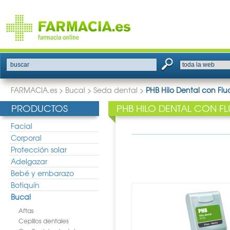
buscar
FARMACIA.es
>
Bucal
>
Seda dental
>
PHB Hilo Dental con Fl
PRODUCTOS
PHB HILO DENTAL CON F
Facial
Corporal
Protección solar
Adelgazar
Bebé y embarazo
Botiquín
Bucal
Aftas
Cepillos dentales