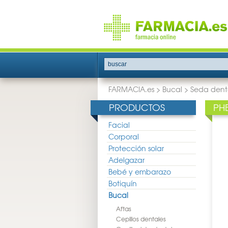
buscar
FARMACIA.es
>
Bucal
>
Seda dent
PRODUCTOS
PH
Facial
Corporal
Protección solar
Adelgazar
Bebé y embarazo
Botiquín
Bucal
Aftas
Cepillos dentales