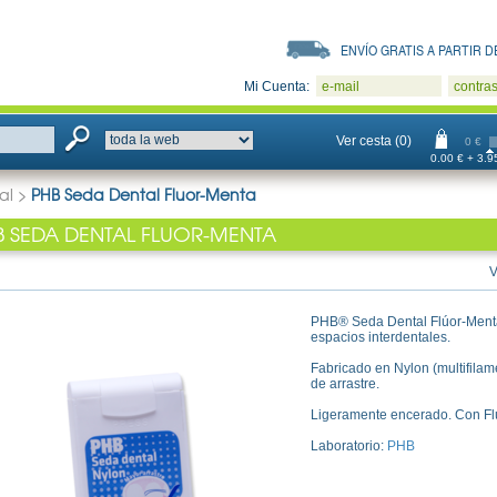
ENVÍO GRATIS A PARTIR DE
Mi Cuenta:
e-mail
contra
Ver cesta (0)
0 €
0.00 € + 3.95
al
>
PHB Seda Dental Fluor-Menta
B SEDA DENTAL FLUOR-MENTA
V
PHB® Seda Dental Flúor-Menta 
espacios interdentales.
Fabricado en Nylon (multifila
de arrastre.
Ligeramente encerado. Con Fl
Laboratorio:
PHB