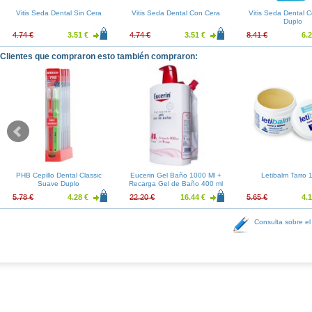
Vitis Seda Dental Sin Cera
Vitis Seda Dental Con Cera
Vitis Seda Dental 
Duplo
4.74 €
3.51 €
4.74 €
3.51 €
8.41 €
6.2
Clientes que compraron esto también compraron:
PHB Cepillo Dental Classic
Eucerin Gel Baño 1000 Ml +
Letibalm Tarro 
Suave Duplo
Recarga Gel de Baño 400 ml
5.78 €
4.28 €
22.20 €
16.44 €
5.65 €
4.1
Consulta sobre el