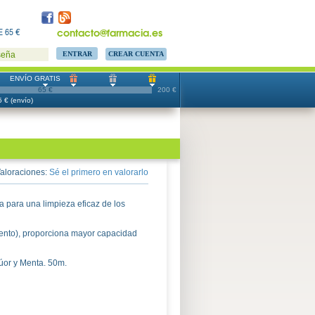
contacto@farmacia.es
 65 €
CREAR CUENTA
seña
ENVÍO GRATIS
65 €
200 €
 € (envío)
aloraciones:
Sé el primero en valorarlo
para una limpieza eficaz de los
mento), proporciona mayor capacidad
úor y Menta. 50m.