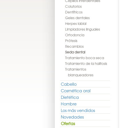
Cepillos interdentales
Colutorios
Dentífricos
Geles dentales
Herpes labial
Limpiadores linguales
Ortodoncia
Prótesis
Recambios
Seda dental
Tratamiento boca seca
Tratamiento de la halitosis
Tratamientos
blanqueadores
Cabello
Cosmética oral
Dietética
Hombre
Los más vendidos
Novedades
Ofertas