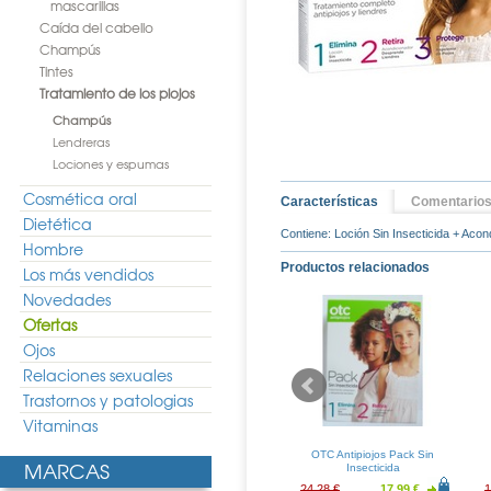
mascarillas
Caída del cabello
Champús
Tintes
Tratamiento de los piojos
Champús
Lendreras
Lociones y espumas
Cosmética oral
Características
Comentario
Dietética
Contiene: Loción Sin Insecticida + Aco
Hombre
Productos relacionados
Los más vendidos
Novedades
Ofertas
Ojos
Relaciones sexuales
Trastornos y patologias
Vitaminas
iojos Champú
OTC Antipiojos Locion Piel
OTC Antipiojos Pack Sin
MARCAS
a 1,5% 125ml
Atopica 125ml
Insecticida
8.83 €
16.81 €
12.45 €
24.28 €
17.99 €
1