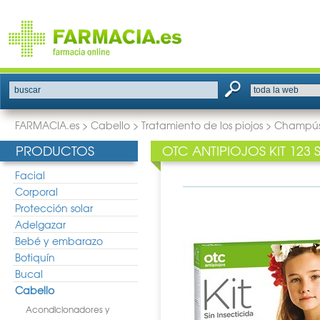
buscar
FARMACIA.es
>
Cabello
>
Tratamiento de los piojos
>
Champú
PRODUCTOS
OTC ANTIPIOJOS KIT 123 
Facial
Corporal
Protección solar
Adelgazar
Bebé y embarazo
Botiquín
Bucal
Cabello
Acondicionadores y