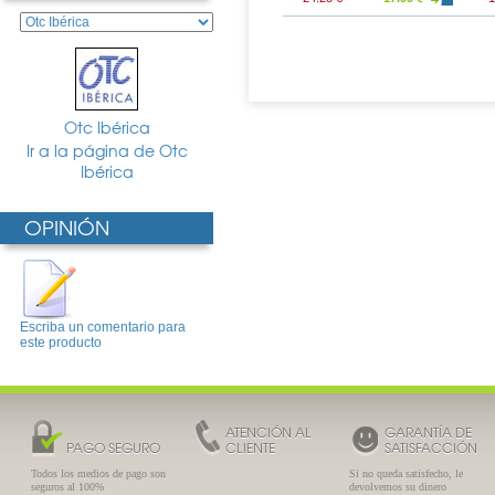
Otc Ibérica
Ir a la página de Otc
Ibérica
OPINIÓN
Escriba un comentario para
este producto
ATENCIÓN AL
GARANTÍA DE
PAGO SEGURO
CLIENTE
SATISFACCIÓN
Todos los medios de pago son
Si no queda satisfecho, le
seguros al 100%
devolvemos su dinero