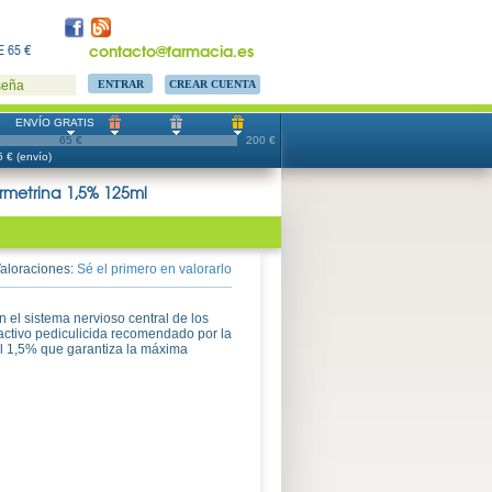
contacto@farmacia.es
 65 €
CREAR CUENTA
seña
ENVÍO GRATIS
65 €
200 €
 € (envío)
ermetrina 1,5% 125ml
aloraciones:
Sé el primero en valorarlo
n el sistema nervioso central de los
activo pediculicida recomendado por la
l 1,5% que garantiza la máxima