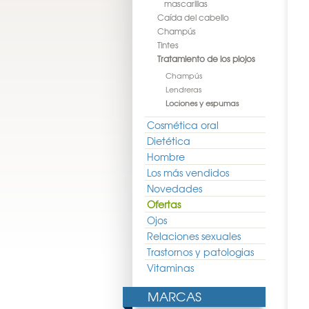
mascarillas
Caída del cabello
Champús
Tintes
Tratamiento de los piojos
Champús
Lendreras
Lociones y espumas
Cosmética oral
Dietética
Hombre
Los más vendidos
Novedades
Ofertas
Ojos
Relaciones sexuales
Trastornos y patologias
Vitaminas
MARCAS