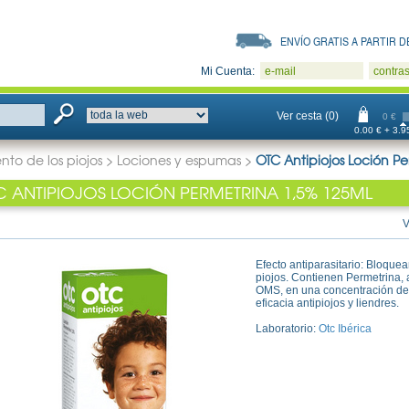
ENVÍO GRATIS A PARTIR DE
Mi Cuenta:
e-mail
contra
Ver cesta (0)
0 €
0.00 € + 3.95
nto de los piojos
>
Lociones y espumas
>
OTC Antipiojos Loción P
C ANTIPIOJOS LOCIÓN PERMETRINA 1,5% 125ML
V
Efecto antiparasitario: Bloquea
piojos. Contienen Permetrina, 
OMS, en una concentración de
eficacia antipiojos y liendres.
Laboratorio:
Otc Ibérica