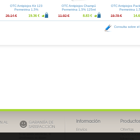
OTC Antipiojos Kit 123
OTC Antipiojos Champú
OTC Antipiojos Pack
Permetrina 1,5%
Permetrina 1,5% 125ml
Permetrina 1
26.14 €
19.36 €
11.92 €
8.83 €
19.78 €
14.6
Consulta sobre el
Información
Producto
N AL
GARANTÍA DE
SATISFACCIÓN
Envíos
Ofertas
Novedade
Si no queda satisfecho, le
devolvemos su dinero
Marcas