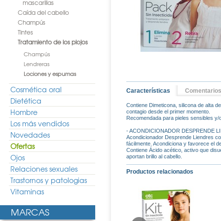
mascarillas
Caída del cabello
Champús
Tintes
Tratamiento de los piojos
Champús
Lendreras
Lociones y espumas
Cosmética oral
Características
Comentario
Dietética
Contiene Dimeticona, silicona de alta d
Hombre
contagio desde el primer momento.
Recomendada para pieles sensibles y/o 
Los más vendidos
- ACONDICIONADOR DESPRENDE LI
Novedades
Acondicionador Desprende Liendres con e
fácilmente. Acondiciona y favorece el 
Ofertas
Contiene Ácido acético, activo que disue
Ojos
aportan brillo al cabello.
Relaciones sexuales
Productos relacionados
Trastornos y patologias
Vitaminas
MARCAS