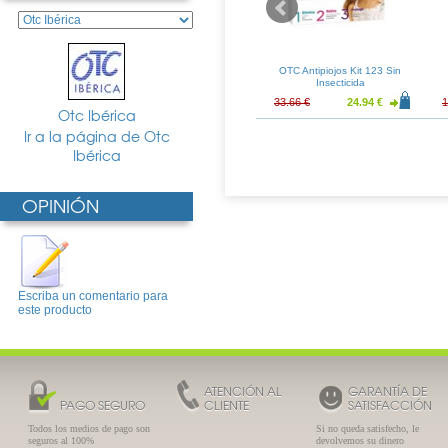
os Pack Elimina
OTC Antipiojos Locion Piel
OTC Antipiojos Kit 123 Sin
rina 1,5%
Atopica 125ml
Insecticida
14.65 €
16.81 €
12.45 €
33.66 €
24.94 €
1
Otc Ibérica
Ir a la página de Otc
Ibérica
OPINIÓN
Escriba un comentario para
este producto
ATENCIÓN AL
GARANTÍA DE
PAGO SEGURO
CLIENTE
SATISFACCIÓN
Todos los medios de pago son
Si no queda satisfecho, le
seguros al 100%
devolvemos su dinero