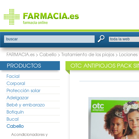
buscar
FARMACIA.es
>
Cabello
>
Tratamiento de los piojos
>
Lociones
PRODUCTOS
OTC ANTIPIOJOS PACK SI
Facial
Corporal
Protección solar
Adelgazar
Bebé y embarazo
Botiquín
Bucal
Cabello
Acondicionadores y